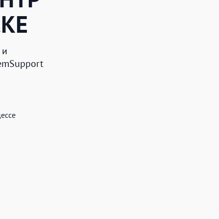
КЕ
 и
RemSupport
цессе