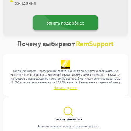
ожидания
Узнать подробнее
Почему выбирают
RemSupport
NikonRemSupport — проверенный сервисный центр по ремонту и обслуживанию
техники Nikon в Ижевске с практикой свыше 10 лет. В штате компании — свыше 14
инженеров с подтвержденным опытом. За время работы число клиентов превысило
10 000, а также выполнено свыше 12 000 ремонтов. Ежемесячно в сервисный центр
поступает более 300 обращений, включая , , . Мы беремся за задачи любой сложности
Читать далее
и обеспечиваем надежный результат благодаря квалификации мастеров.
Быстрая диагностика
Выясним причину перед устранением дефекта.