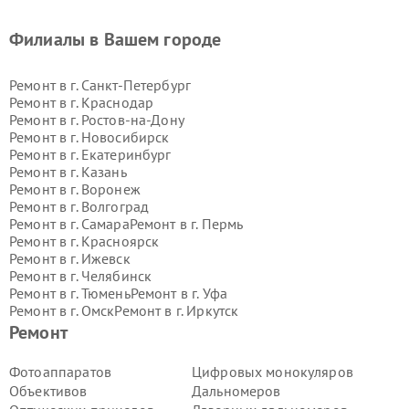
Филиалы в Вашем городе
Ремонт в г.
Санкт-Петербург
Ремонт в г.
Краснодар
Ремонт в г.
Ростов-на-Дону
Ремонт в г.
Новосибирск
Ремонт в г.
Екатеринбург
Ремонт в г.
Казань
Ремонт в г.
Воронеж
Ремонт в г.
Волгоград
Ремонт в г.
Самара
Ремонт в г.
Пермь
Ремонт в г.
Красноярск
Ремонт в г.
Ижевск
Ремонт в г.
Челябинск
Ремонт в г.
Тюмень
Ремонт в г.
Уфа
Ремонт в г.
Омск
Ремонт в г.
Иркутск
Ремонт в г.
Ярославль
Ремонт
Ремонт в г.
Саратов
Ремонт в г.
Барнаул
Фотоаппаратов
Цифровых монокуляров
Ремонт в г.
Тольятти
Объективов
Дальномеров
Ремонт в г.
Хабаровск