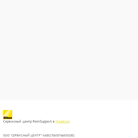
Сервисный центр RemSupport в
Ижевске
ООО "СЕРВИСНЫЙ ЦЕНТР"* 6685170650*668501001