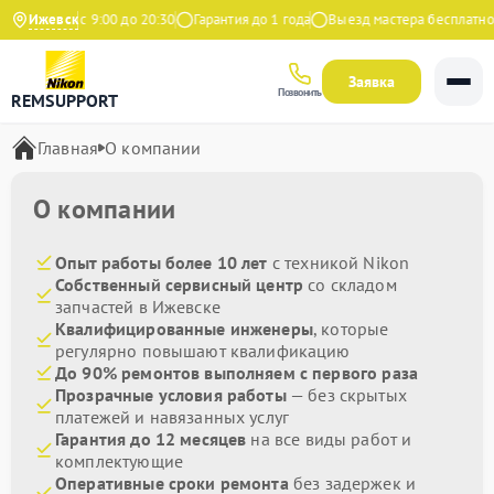
едневно с 9:00 до 20:30
Ижевск
Гарантия до 1 года
Выезд мастера бесплатно
Заявка
Позвонить
REMSUPPORT
Главная
О компании
О компании
Опыт работы более 10 лет
с техникой Nikon
Собственный сервисный центр
со складом
запчастей в Ижевске
Квалифицированные инженеры
, которые
регулярно повышают квалификацию
До 90% ремонтов выполняем с первого раза
Прозрачные условия работы
— без скрытых
платежей и навязанных услуг
Гарантия до 12 месяцев
на все виды работ и
комплектующие
Оперативные сроки ремонта
без задержек и