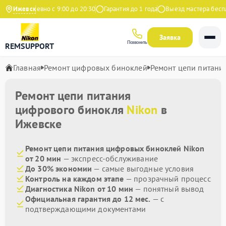
с
Ежедневно с 9:00 до 20:30
Ижевск
Гарантия до 1 года
Выезд мастера беспла
Заявка
Позвонить
REMSUPPORT
Главная
Ремонт цифровых биноклей
Ремонт цепи питани
Ремонт цепи питания
цифрового бинокля
Nikon
в
Ижевске
Ремонт цепи питания цифровых биноклей Nikon
от 20 мин
— экспресс-обслуживание
До 30% экономии
— самые выгодные условия
Контроль на каждом этапе
— прозрачный процесс
Диагностика Nikon от 10 мин
— понятный вывод
Официальная гарантия до 12 мес.
— с
подтверждающими документами