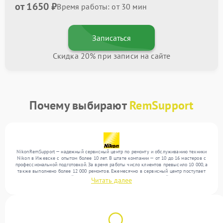
от 1650 ₽
Время работы: от 30 мин
Записаться
Скидка 20% при записи на сайте
Почему выбирают
RemSupport
NikonRemSupport — надежный сервисный центр по ремонту и обслуживанию техники
Nikon в Ижевске с опытом более 10 лет. В штате компании — от 10 до 16 мастеров с
профессиональной подготовкой. За время работы число клиентов превысило 10 000, а
также выполнено более 12 000 ремонтов. Ежемесячно в сервисный центр поступает
более 300 обращений, включая , , . Мы беремся за задачи любой сложности и
Читать далее
предлагаем стабильный уровень сервиса благодаря отлаженным процессам ремонта.