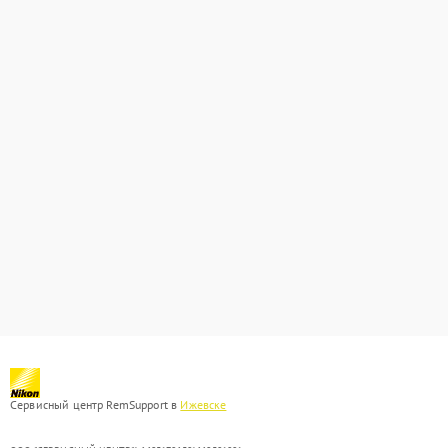
Сервисный центр RemSupport в
Ижевске