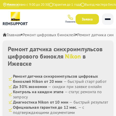
с
Ежедневно с 9:00 до 20:30
Ижевск
Гарантия до 1 года
Выезд мастера бесплат
Заявка
Позвонить
REMSUPPORT
Главная
Ремонт цифровых биноклей
Ремонт датчика син
Ремонт датчика синхроимпульсов
цифрового бинокля
Nikon
в
Ижевске
Ремонт датчика синхроимпульсов цифровых
биноклей Nikon от 20 мин
— быстрый старт работ
До 30% экономии
— скидки при заявке онлайн
Контроль на каждом этапе
— статус ремонта по
запросу
Диагностика Nikon от 10 мин
— быстрый результат
Официальная гарантия до 12 мес.
— с
подтверждающими документами