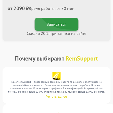
от 2090 ₽
Время работы: от 30 мин
Записаться
Скидка 20% при записи на сайте
Почему выбирают
RemSupport
NikonRemSupport — проверенный сервисный центр по ремонту и обслуживанию
техники Nikon в Ижевске с более чем десятилетним опытом работы. В штате
компании — свыше 22 инженеров с профильной квалификацией. За время работы
помощь оказана свыше 10 000 клиентов, а также выполнено свыше 12 000 ремонтов.
Ежемесячно в сервисный центр поступает более 300 обращений, включая , , . Мы
Читать далее
выполняем ремонт различного уровня сложности и поддерживаем высокий стандарт
качества благодаря использованию современного оборудования.