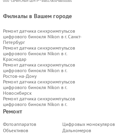
ООО "СЕРВИСНЫЙ ЦЕНТР"* 6685170650*668501001
Филиалы в Вашем городе
Ремонт датчика синхроимпульсов
цифрового бинокля Nikon в г.
Санкт-
Петербург
Ремонт датчика синхроимпульсов
цифрового бинокля Nikon в г.
Краснодар
Ремонт датчика синхроимпульсов
цифрового бинокля Nikon в г.
Ростов-на-Дону
Ремонт датчика синхроимпульсов
цифрового бинокля Nikon в г.
Новосибирск
Ремонт датчика синхроимпульсов
цифрового бинокля Nikon в г.
Екатеринбург
Ремонт
Ремонт датчика синхроимпульсов
цифрового бинокля Nikon в г.
Казань
Фотоаппаратов
Цифровых монокуляров
Ремонт датчика синхроимпульсов
Объективов
Дальномеров
цифрового бинокля Nikon в г.