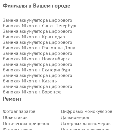
Филиалы в Вашем городе
Замена аккумулятора цифрового
бинокля Nikon в г.
Санкт-Петербург
Замена аккумулятора цифрового
бинокля Nikon в г.
Краснодар
Замена аккумулятора цифрового
бинокля Nikon в г.
Ростов-на-Дону
Замена аккумулятора цифрового
бинокля Nikon в г.
Новосибирск
Замена аккумулятора цифрового
бинокля Nikon в г.
Екатеринбург
Замена аккумулятора цифрового
бинокля Nikon в г.
Казань
Замена аккумулятора цифрового
бинокля Nikon в г.
Воронеж
Замена аккумулятора цифрового
Ремонт
бинокля Nikon в г.
Волгоград
Замена аккумулятора цифрового
Фотоаппаратов
Цифровых монокуляров
бинокля Nikon в г.
Самара
Объективов
Дальномеров
Замена аккумулятора цифрового
Оптических прицелов
Лазерных дальномеров
бинокля Nikon в г.
Пермь
Фотовспышек
Оптических нивелиров