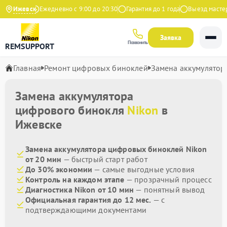
на Яндекс
Ижевск
Ежедневно с 9:00 до 20:30
Гарантия до 1 года
Выезд мастера
Заявка
Позвонить
REMSUPPORT
Главная
Ремонт цифровых биноклей
Замена аккумулятор
Замена аккумулятора
цифрового бинокля
Nikon
в
Ижевске
Замена аккумулятора цифровых биноклей Nikon
от 20 мин
— быстрый старт работ
До 30% экономии
— самые выгодные условия
Контроль на каждом этапе
— прозрачный процесс
Диагностика Nikon от 10 мин
— понятный вывод
Официальная гарантия до 12 мес.
— с
подтверждающими документами