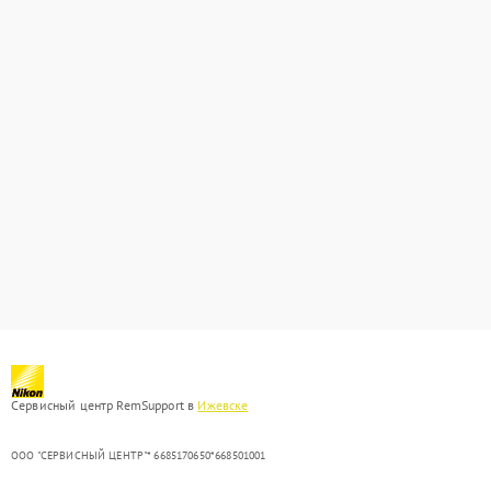
Сервисный центр RemSupport в
Ижевске
ООО "СЕРВИСНЫЙ ЦЕНТР"* 6685170650*668501001