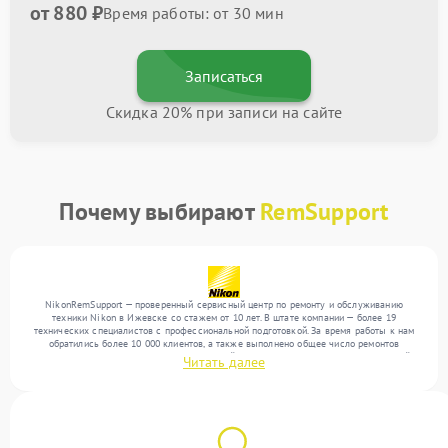
от 880 ₽
Время работы: от 30 мин
Записаться
Скидка 20% при записи на сайте
Почему выбирают
RemSupport
NikonRemSupport — проверенный сервисный центр по ремонту и обслуживанию
техники Nikon в Ижевске со стажем от 10 лет. В штате компании — более 19
технических специалистов с профессиональной подготовкой. За время работы к нам
обратились более 10 000 клиентов, а также выполнено общее число ремонтов
превысило 12 000. Ежемесячно в сервисный центр поступает более 300 обращений,
Читать далее
включая , , . Мы беремся за задачи любой сложности и предлагаем стабильный
уровень сервиса благодаря квалификации мастеров.