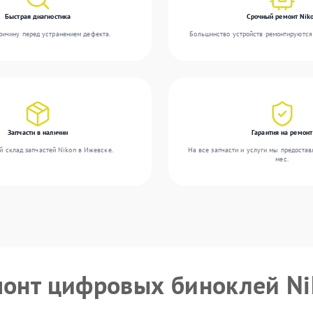
Быстрая диагностика
Срочный ремонт Nik
ичину перед устранением дефекта.
Большинство устройств ремонтируются 
Запчасти в наличии
Гарантия на ремонт
й склад запчастей Nikon в Ижевске.
На все запчасти и услуги мы предостав
мес.
монт цифровых биноклей N