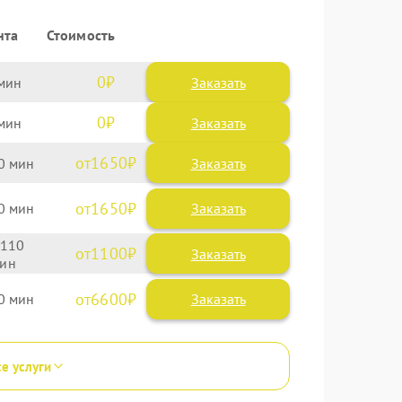
нта
Стоимость
0
Заказать
0
Заказать
1650
0
1650
0
110
1100
6600
0
се услуги