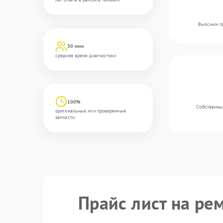
Выясним пр
30 мин
среднее время диагностики
100%
Собственны
оригинальные или проверенные
запчасти
Прайс лист на ре