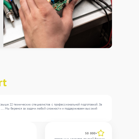
rt
свыше 22 технических специалистов с профессиональной подготовкой. За
 , , . Мы беремся за задачи любой сложности и поддерживаем высокий
50 000+
довольных клиентов по всей России