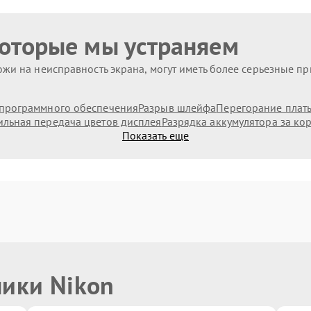
которые мы устраняем
жи на неисправность экрана, могут иметь более серьезные п
программного обеспечения
Разрыв шлейфа
Перегорание плат
льная передача цветов дисплея
Разрядка аккумулятора за ко
Показать еще
ники Nikon