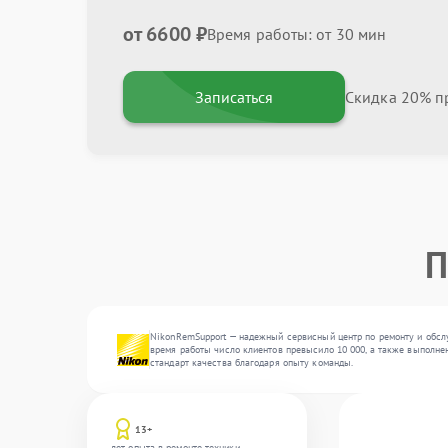
от 6600 ₽
Время работы: от 30 мин
Записаться
Скидка 20% пр
П
NikonRemSupport — надежный сервисный центр по ремонту и обсл
время работы число клиентов превысило 10 000, а также выполне
стандарт качества благодаря опыту команды.
13+
лет опыта в ремонте техники