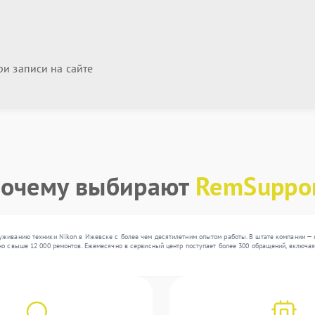
и записи на сайте
очему выбирают
RemSuppo
уживанию техники Nikon в Ижевске с более чем десятилетним опытом работы. В штате компании — 
но свыше 12 000 ремонтов. Ежемесячно в сервисный центр поступает более 300 обращений, включая