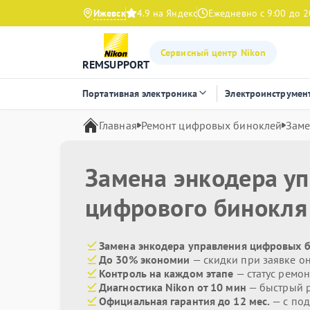
Ижевск
4.9 на Яндекс
Ежедневно с 9:00 до 2
Сервисный центр Nikon
REMSUPPORT
Портативная электроника
Электроинструмен
Главная
Ремонт цифровых биноклей
Заме
Замена энкодера у
цифрового бинокл
Замена энкодера управления цифровых б
До 30% экономии
— скидки при заявке о
Контроль на каждом этапе
— статус ремон
Диагностика Nikon от 10 мин
— быстрый р
Официальная гарантия до 12 мес.
— с по