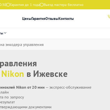
0:30
Гарантия до 1 года
Выезд мастера бесплатно
Цены
Гарантия
Отзывы
Контакты
ты
на энкодера управления
правления
я
Nikon
в Ижевске
иноклей Nikon от 20 мин
— экспресс-обслуживание
нлайн
та по запросу
езультат
дтверждающими документами