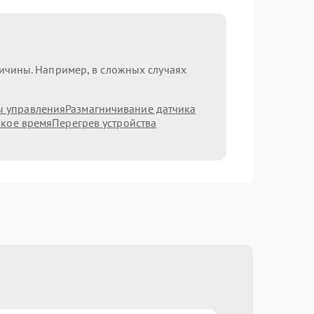
ричины. Например, в сложных случаях
ы управления
Размагничивание датчика
ркое время
Перегрев устройства