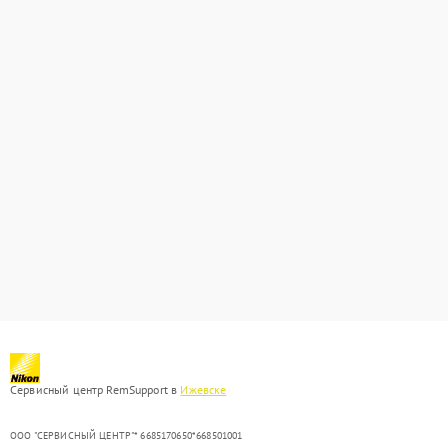
Сервисный центр RemSupport в
Ижевске
ООО "СЕРВИСНЫЙ ЦЕНТР"* 6685170650*668501001