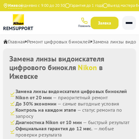
декс
Ижевск
Ежедневно с 9:00 до 20:30
Гарантия до 1 года
Выезд мастера бес
Заявка
Позвонить
REMSUPPORT
Главная
Ремонт цифровых биноклей
Замена линзы видои
Замена линзы видоискателя
цифрового бинокля
Nikon
в
Ижевске
Замена линзы видоискателя цифровых биноклей
Nikon от 20 мин
— приоритетный ремонт
До 30% экономии
— самые выгодные условия
Контроль на каждом этапе
— статус ремонта по
запросу
Диагностика Nikon от 10 мин
— быстрый результат
Официальная гарантия до 12 мес.
— любые
проверки результата