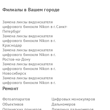
Филиалы в Вашем городе
Замена линзы видоискателя
цифрового бинокля Nikon в г.
Санкт-
Петербург
Замена линзы видоискателя
цифрового бинокля Nikon в г.
Краснодар
Замена линзы видоискателя
цифрового бинокля Nikon в г.
Ростов-на-Дону
Замена линзы видоискателя
цифрового бинокля Nikon в г.
Новосибирск
Замена линзы видоискателя
цифрового бинокля Nikon в г.
Екатеринбург
Ремонт
Замена линзы видоискателя
цифрового бинокля Nikon в г.
Казань
Фотоаппаратов
Цифровых монокуляров
Замена линзы видоискателя
Объективов
Дальномеров
цифрового бинокля Nikon в г.
Оптических прицелов
Лазерных дальномеров