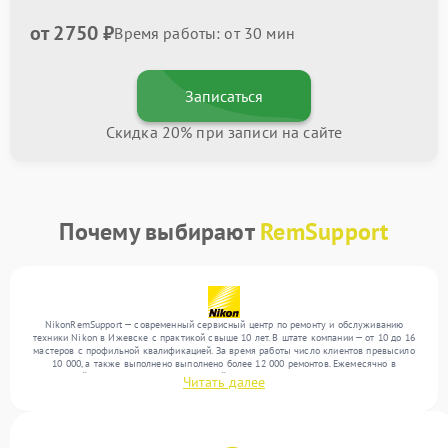
от 2750 ₽
Время работы: от 30 мин
Записаться
Скидка 20% при записи на сайте
Почему выбирают
RemSupport
NikonRemSupport — современный сервисный центр по ремонту и обслуживанию
техники Nikon в Ижевске с практикой свыше 10 лет. В штате компании — от 10 до 16
мастеров с профильной квалификацией. За время работы число клиентов превысило
10 000, а также выполнено выполнено более 12 000 ремонтов. Ежемесячно в
сервисный центр поступает от 300 устройств, включая , , . Мы работаем с широким
Читать далее
спектром неисправностей и обеспечиваем надежный результат благодаря
использованию современного оборудования.