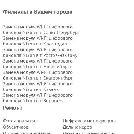
Филиалы в Вашем городе
Замена модуля Wi-Fi цифрового
бинокля Nikon в г.
Санкт-Петербург
Замена модуля Wi-Fi цифрового
бинокля Nikon в г.
Краснодар
Замена модуля Wi-Fi цифрового
бинокля Nikon в г.
Ростов-на-Дону
Замена модуля Wi-Fi цифрового
бинокля Nikon в г.
Новосибирск
Замена модуля Wi-Fi цифрового
бинокля Nikon в г.
Екатеринбург
Замена модуля Wi-Fi цифрового
бинокля Nikon в г.
Казань
Замена модуля Wi-Fi цифрового
бинокля Nikon в г.
Воронеж
Замена модуля Wi-Fi цифрового
Ремонт
бинокля Nikon в г.
Волгоград
Замена модуля Wi-Fi цифрового
Фотоаппаратов
Цифровых монокуляров
бинокля Nikon в г.
Самара
Объективов
Дальномеров
Замена модуля Wi-Fi цифрового
Оптических прицелов
Лазерных дальномеров