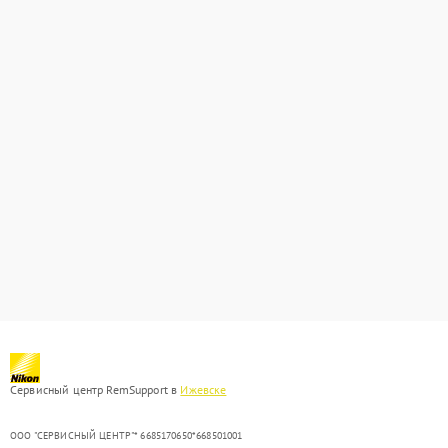
Сервисный центр RemSupport в
Ижевске
ООО "СЕРВИСНЫЙ ЦЕНТР"* 6685170650*668501001