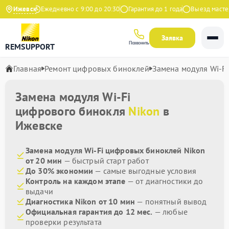
на Яндекс
Ижевск
Ежедневно с 9:00 до 20:30
Гарантия до 1 года
Выезд мастера
Заявка
Позвонить
REMSUPPORT
Главная
Ремонт цифровых биноклей
Замена модуля Wi-Fi
Замена модуля Wi-Fi
цифрового бинокля
Nikon
в
Ижевске
Замена модуля Wi-Fi цифровых биноклей Nikon
от 20 мин
— быстрый старт работ
До 30% экономии
— самые выгодные условия
Контроль на каждом этапе
— от диагностики до
выдачи
Диагностика Nikon от 10 мин
— понятный вывод
Официальная гарантия до 12 мес.
— любые
проверки результата