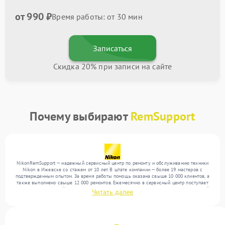
от 990 ₽
Время работы: от 30 мин
Записаться
Скидка 20% при записи на сайте
Почему выбирают
RemSupport
NikonRemSupport — надежный сервисный центр по ремонту и обслуживанию техники
Nikon в Ижевске со стажем от 10 лет. В штате компании — более 19 мастеров с
подтвержденным опытом. За время работы помощь оказана свыше 10 000 клиентов, а
также выполнено свыше 12 000 ремонтов. Ежемесячно в сервисный центр поступает
более 300 обращений, включая , , . Мы работаем с широким спектром неисправностей
Читать далее
и обеспечиваем надежный результат благодаря использованию современного
оборудования.