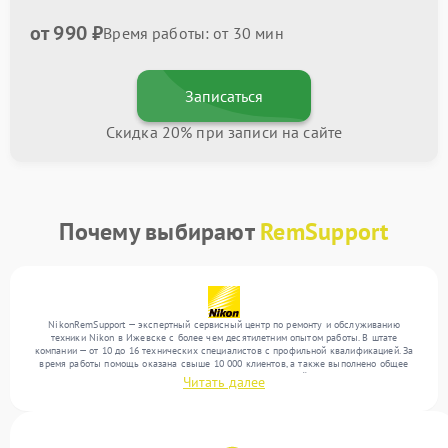
от 990 ₽
Время работы: от 30 мин
Записаться
Скидка 20% при записи на сайте
Почему выбирают
RemSupport
NikonRemSupport — экспертный сервисный центр по ремонту и обслуживанию
техники Nikon в Ижевске с более чем десятилетним опытом работы. В штате
компании — от 10 до 16 технических специалистов с профильной квалификацией. За
время работы помощь оказана свыше 10 000 клиентов, а также выполнено общее
число ремонтов превысило 12 000. Ежемесячно в сервисный центр поступает от 300
Читать далее
устройств, включая , , . Мы устраняем поломки любой сложности и предлагаем
стабильный уровень сервиса благодаря опыту команды.