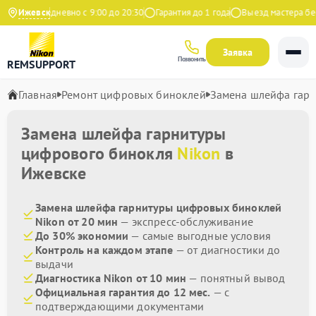
екс
Ижевск
Ежедневно с 9:00 до 20:30
Гарантия до 1 года
Выезд мастера бесп
Заявка
Позвонить
REMSUPPORT
Главная
Ремонт цифровых биноклей
Замена шлейфа гар
Замена шлейфа гарнитуры
цифрового бинокля
Nikon
в
Ижевске
Замена шлейфа гарнитуры цифровых биноклей
Nikon от 20 мин
— экспресс-обслуживание
До 30% экономии
— самые выгодные условия
Контроль на каждом этапе
— от диагностики до
выдачи
Диагностика Nikon от 10 мин
— понятный вывод
Официальная гарантия до 12 мес.
— с
подтверждающими документами