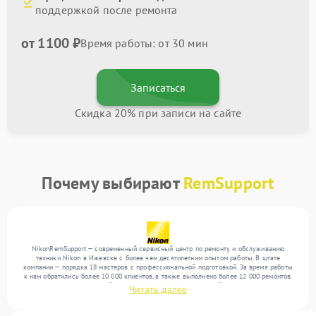
поддержкой после ремонта
от 1100 ₽
Время работы: от 30 мин
Записаться
Скидка 20% при записи на сайте
Почему выбирают
RemSupport
NikonRemSupport — современный сервисный центр по ремонту и обслуживанию
техники Nikon в Ижевске с более чем десятилетним опытом работы. В штате
компании — порядка 18 мастеров с профессиональной подготовкой. За время работы
к нам обратились более 10 000 клиентов, а также выполнено более 12 000 ремонтов.
Ежемесячно в сервисный центр поступает более 300 устройств, включая , , . Мы
Читать далее
работаем с широким спектром неисправностей и обеспечиваем надежный результат
благодаря квалификации мастеров.