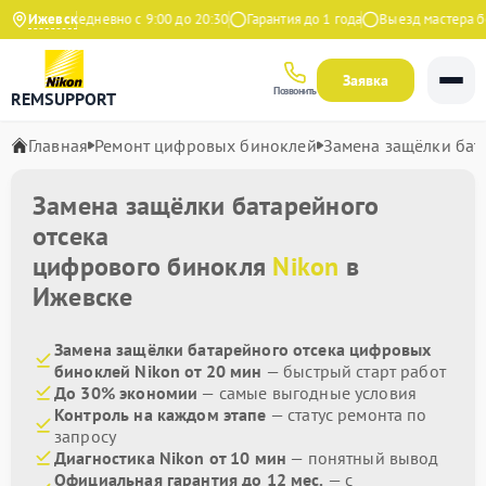
ндекс
Ижевск
Ежедневно с 9:00 до 20:30
Гарантия до 1 года
Выезд мастера бес
Заявка
Позвонить
REMSUPPORT
Главная
Ремонт цифровых биноклей
Замена защёлки бат
Замена защёлки батарейного
отсека
цифрового бинокля
Nikon
в
Ижевске
Замена защёлки батарейного отсека цифровых
биноклей Nikon от 20 мин
— быстрый старт работ
До 30% экономии
— самые выгодные условия
Контроль на каждом этапе
— статус ремонта по
запросу
Диагностика Nikon от 10 мин
— понятный вывод
Официальная гарантия до 12 мес.
— с