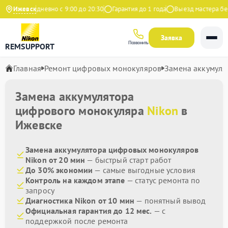
екс
Ижевск
Ежедневно с 9:00 до 20:30
Гарантия до 1 года
Выезд мастера бесп
Заявка
Позвонить
REMSUPPORT
Главная
Ремонт цифровых монокуляров
Замена аккумуля
Замена аккумулятора
цифрового монокуляра
Nikon
в
Ижевске
Замена аккумулятора цифровых монокуляров
Nikon от 20 мин
— быстрый старт работ
До 30% экономии
— самые выгодные условия
Контроль на каждом этапе
— статус ремонта по
запросу
Диагностика Nikon от 10 мин
— понятный вывод
Официальная гарантия до 12 мес.
— с
поддержкой после ремонта