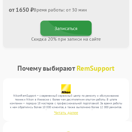
от 1650 ₽
Время работы: от 30 мин
Записаться
Скидка 20% при записи на сайте
Почему выбирают
RemSupport
NikonRemSupport — современный сервисный центр по ремонту и обслуживанию
техники Nikon в Ижевске с более чем десятилетним опытом работы. В штате
компании — порядка 18 мастеров с профессиональной подготовкой. За время работы
к нам обратились более 10 000 клиентов, а также выполнено более 12 000 ремонтов.
Ежемесячно в сервисный центр поступает более 300 устройств, включая , , . Мы
Читать далее
работаем с широким спектром неисправностей и обеспечиваем надежный результат
благодаря квалификации мастеров.