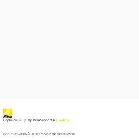
Сервисный центр RemSupport в
Ижевске
ООО "СЕРВИСНЫЙ ЦЕНТР"* 6685170650*668501001