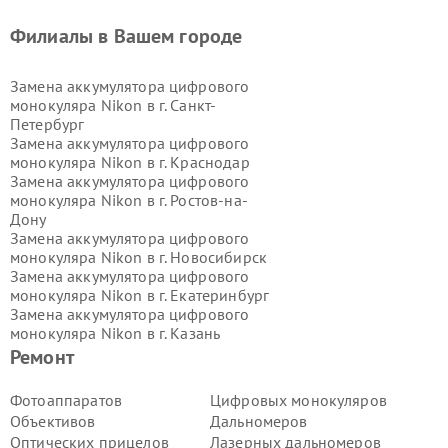
Филиалы в Вашем городе
Замена аккумулятора цифрового
монокуляра Nikon в г.
Санкт-
Петербург
Замена аккумулятора цифрового
монокуляра Nikon в г.
Краснодар
Замена аккумулятора цифрового
монокуляра Nikon в г.
Ростов-на-
Дону
Замена аккумулятора цифрового
монокуляра Nikon в г.
Новосибирск
Замена аккумулятора цифрового
монокуляра Nikon в г.
Екатеринбург
Замена аккумулятора цифрового
монокуляра Nikon в г.
Казань
Замена аккумулятора цифрового
Ремонт
монокуляра Nikon в г.
Воронеж
Замена аккумулятора цифрового
Фотоаппаратов
Цифровых монокуляров
монокуляра Nikon в г.
Волгоград
Объективов
Дальномеров
Замена аккумулятора цифрового
Оптических прицелов
Лазерных дальномеров
монокуляра Nikon в г.
Самара