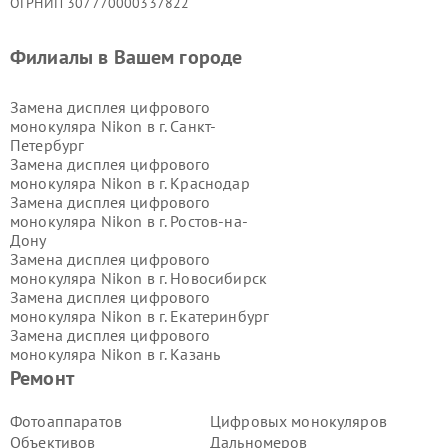
ОГРНИП 307770000337822
Филиалы в Вашем городе
Замена дисплея цифрового
монокуляра Nikon в г.
Санкт-
Петербург
Замена дисплея цифрового
монокуляра Nikon в г.
Краснодар
Замена дисплея цифрового
монокуляра Nikon в г.
Ростов-на-
Дону
Замена дисплея цифрового
монокуляра Nikon в г.
Новосибирск
Замена дисплея цифрового
монокуляра Nikon в г.
Екатеринбург
Замена дисплея цифрового
монокуляра Nikon в г.
Казань
Замена дисплея цифрового
Ремонт
монокуляра Nikon в г.
Воронеж
Замена дисплея цифрового
Фотоаппаратов
Цифровых монокуляров
монокуляра Nikon в г.
Волгоград
Объективов
Дальномеров