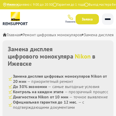
екс
Ижевск
Ежедневно с 9:00 до 20:30
Гарантия до 1 года
Выезд мастера бесп
Заявка
Позвонить
REMSUPPORT
Главная
Ремонт цифровых монокуляров
Замена дисплея
Замена дисплея
цифрового монокуляра
Nikon
в
Ижевске
Замена дисплея цифровых монокуляров Nikon от
20 мин
— приоритетный ремонт
До 30% экономии
— самые выгодные условия
Контроль на каждом этапе
— прозрачный процесс
Диагностика Nikon от 10 мин
— точное выявление
Официальная гарантия до 12 мес.
— с
подтверждающими документами