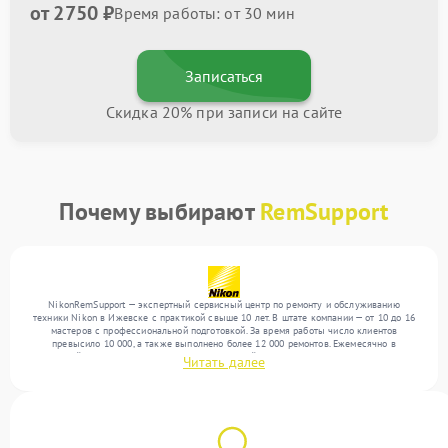
от 2750 ₽
Время работы: от 30 мин
Записаться
Скидка 20% при записи на сайте
Почему выбирают
RemSupport
NikonRemSupport — экспертный сервисный центр по ремонту и обслуживанию
техники Nikon в Ижевске с практикой свыше 10 лет. В штате компании — от 10 до 16
мастеров с профессиональной подготовкой. За время работы число клиентов
превысило 10 000, а также выполнено более 12 000 ремонтов. Ежемесячно в
сервисный центр поступает более 300 обращений, включая , , . Мы беремся за задачи
Читать далее
любой сложности и поддерживаем высокий стандарт качества благодаря
отлаженным процессам ремонта.