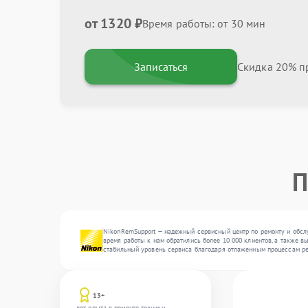
от 1320 ₽
Время работы: от 30 мин
Записаться
Скидка 20% пр
П
NikonRemSupport — надежный сервисный центр по ремонту и обслу
время работы к нам обратились более 10 000 клиентов, а также в
стабильный уровень сервиса благодаря отлаженным процессам ре
13+
лет опыта в ремонте техники