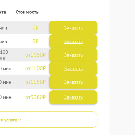
нта
Стоимость
0
Заказать
0
Заказать
100
1650
1100
0
1650
0
3080
0
се услуги