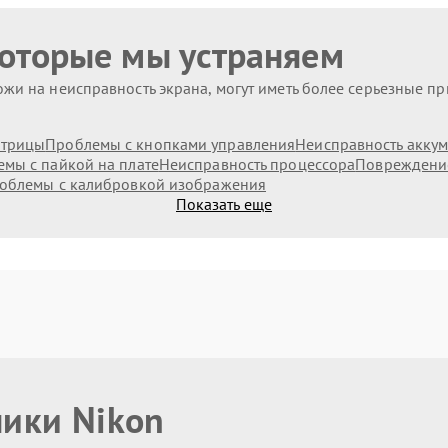
которые мы устраняем
жи на неисправность экрана, могут иметь более серьезные п
атрицы
Проблемы с кнопками управления
Неисправность аккум
мы с пайкой на плате
Неисправность процессора
Повреждени
облемы с калибровкой изображения
Показать еще
ники Nikon