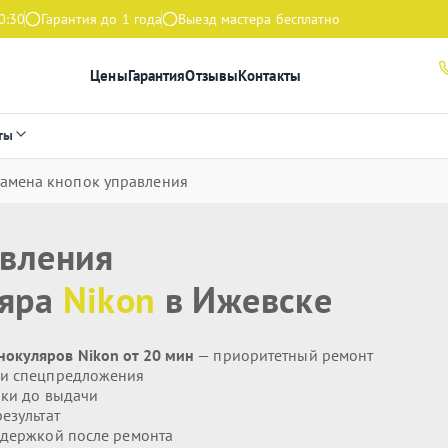
0:30
Гарантия до 1 года
Выезд мастера бесплатно
Цены
Гарантия
Отзывы
Контакты
ты
амена кнопок управления
авления
ляра
Nikon
в Ижевске
окуляров Nikon от 20 мин
— приоритетный ремонт
 и спецпредложения
ики до выдачи
езультат
держкой после ремонта