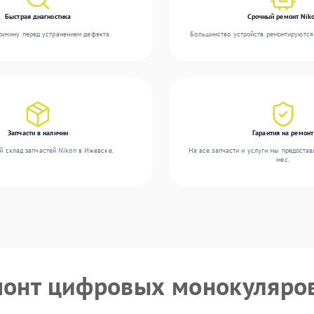
Быстрая диагностика
Срочный ремонт Nik
ичину перед устранением дефекта.
Большинство устройств ремонтируются 
Запчасти в наличии
Гарантия на ремонт
й склад запчастей Nikon в Ижевске.
На все запчасти и услуги мы предостав
мес.
монт цифровых монокуляро