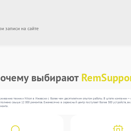
и записи на сайте
очему выбирают
RemSuppo
живанию техники Nikon в Ижевске с более чем десятилетним опытом работы. В штате компании — о
ыполнено свыше 12 000 ремонтов. Ежемесячно в сервисный центр поступает более 300 устройств, вкл
монта.