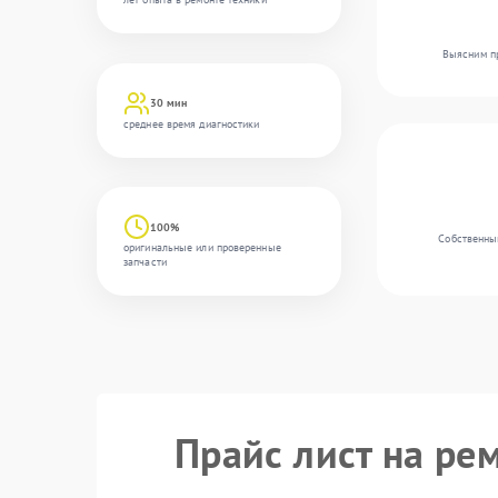
Выясним пр
30 мин
среднее время диагностики
100%
Собственны
оригинальные или проверенные
запчасти
Прайс лист на ре