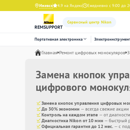
Ижевск
4.9 на Яндекс
Ежедневно с 9:00 до 2
Сервисный центр Nikon
REMSUPPORT
Портативная электроника
Электроинструмен
Главная
Ремонт цифровых монокуляров
З
Замена кнопок упр
цифрового моноку
Замена кнопок управления цифровых мон
До 30% экономии
— всегда свежие акции
Контроль на каждом этапе
— от диагност
Диагностика Nikon от 10 мин
— быстрый р
Официальная гарантия до 12 мес.
— с под