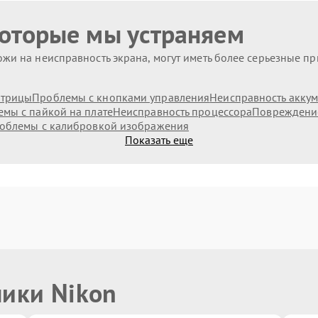
которые мы устраняем
жи на неисправность экрана, могут иметь более серьезные п
атрицы
Проблемы с кнопками управления
Неисправность аккум
мы с пайкой на плате
Неисправность процессора
Повреждени
облемы с калибровкой изображения
Показать еще
ники Nikon