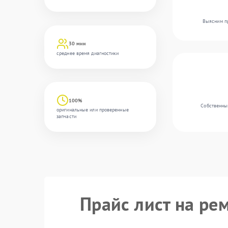
Выясним пр
30 мин
среднее время диагностики
100%
Собственны
оригинальные или проверенные
запчасти
Прайс лист на ре