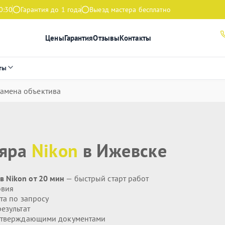
0:30
Гарантия до 1 года
Выезд мастера бесплатно
Цены
Гарантия
Отзывы
Контакты
ты
амена объектива
ляра
Nikon
в Ижевске
 Nikon от 20 мин
— быстрый старт работ
овия
та по запросу
езультат
дтверждающими документами