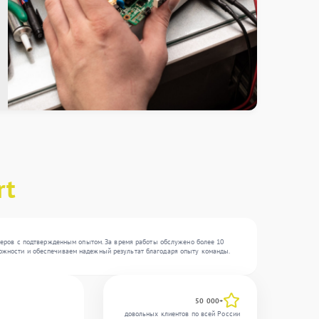
rt
неров с подтвержденным опытом. За время работы обслужено более 10
сложности и обеспечиваем надежный результат благодаря опыту команды.
50 000+
довольных клиентов по всей России