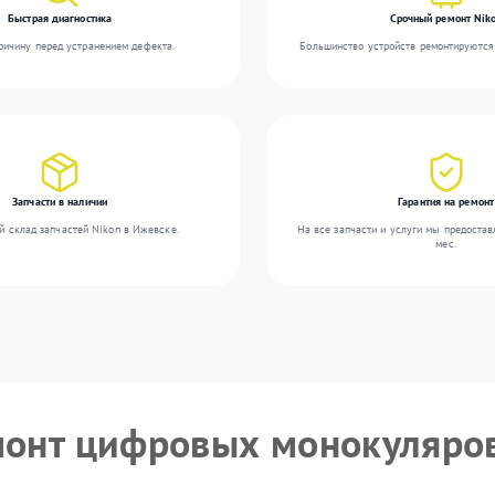
Быстрая диагностика
Срочный ремонт Nik
ичину перед устранением дефекта.
Большинство устройств ремонтируются 
Запчасти в наличии
Гарантия на ремонт
й склад запчастей Nikon в Ижевске.
На все запчасти и услуги мы предостав
мес.
монт цифровых монокуляро