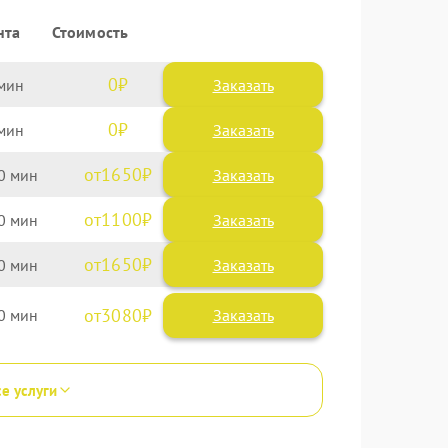
нта
Стоимость
0
Заказать
0
Заказать
1650
0
1100
0
1650
0
3080
0
се услуги