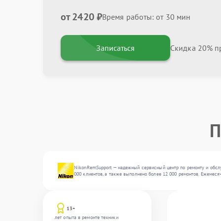
от 2420 ₽
Время работы: от 30 мин
Записаться
Скидка 20% пр
П
NikonRemSupport — надежный сервисный центр по ремонту и обсл
000 клиентов, а также выполнено более 12 000 ремонтов. Ежемеся
13+
лет опыта в ремонте техники