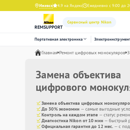
Ижевск
4.9 на Яндекс
Ежедневно с 9:00 до 2
Сервисный центр Nikon
REMSUPPORT
Портативная электроника
Электроинструмен
Главная
Ремонт цифровых монокуляров
З
Замена объектива
цифрового моноку
Замена объектива цифровых монокуляров
До 30% экономии
— самые выгодные усл
Контроль на каждом этапе
— статус ремон
Диагностика Nikon от 10 мин
— быстрый р
Официальная гарантия до 12 мес.
— с по