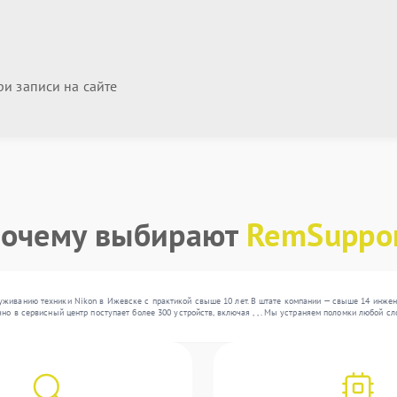
и записи на сайте
очему выбирают
RemSuppo
уживанию техники Nikon в Ижевске с практикой свыше 10 лет. В штате компании — свыше 14 инже
чно в сервисный центр поступает более 300 устройств, включая , , . Мы устраняем поломки любой 