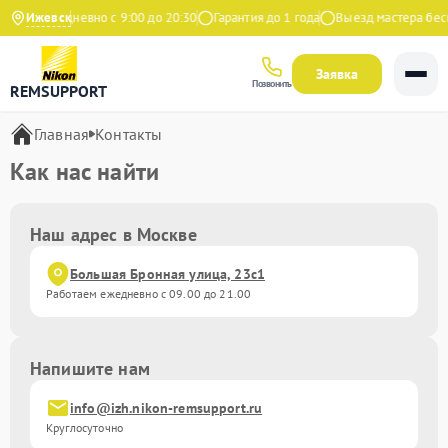
декс
Ижевск
Ежедневно с 9:00 до 20:30
Гарантия до 1 года
Выезд мастера бесп
Заявка
Позвонить
REMSUPPORT
Главная
Контакты
Как нас найти
Наш адрес в Москве
Большая Бронная улица, 23с1
Работаем ежедневно с 09.00 до 21.00
Напишите нам
info@izh.nikon-remsupport.ru
Круглосуточно