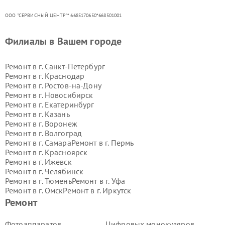
ООО "СЕРВИСНЫЙ ЦЕНТР"* 6685170650*668501001
Филиалы в Вашем городе
Ремонт в г.
Санкт-Петербург
Ремонт в г.
Краснодар
Ремонт в г.
Ростов-на-Дону
Ремонт в г.
Новосибирск
Ремонт в г.
Екатеринбург
Ремонт в г.
Казань
Ремонт в г.
Воронеж
Ремонт в г.
Волгоград
Ремонт в г.
Самара
Ремонт в г.
Пермь
Ремонт в г.
Красноярск
Ремонт в г.
Ижевск
Ремонт в г.
Челябинск
Ремонт в г.
Тюмень
Ремонт в г.
Уфа
Ремонт в г.
Омск
Ремонт в г.
Иркутск
Ремонт в г.
Ярославль
Ремонт
Ремонт в г.
Саратов
Ремонт в г.
Барнаул
Фотоаппаратов
Цифровых монокуляров