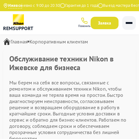
кс
Ижевск
Ежедневно с 9:00 до 20:30
Гарантия до 1 года
Выезд мастера беспл
Заявка
Позвонить
REMSUPPORT
Главная
Корпоративным клиентам
Обслуживание техники Nikon в
Ижевске для бизнеса
Мы берем на себя все вопросы, связанные с
ремонтом и обслуживанием техники Nikon, чтобы
ваша команда не теряла время на простои. Быстро
диагностируем неисправности, согласовываем
решение и возвращаем оборудование в работу в
кратчайшие сроки. Выгодные условия доставки в
сервис и обратно для бизнес-клиентов. Работаем по
договору, соблюдаем сроки и обеспечиваем
прозрачные условия сотрудничества без лишней
бюрократии.