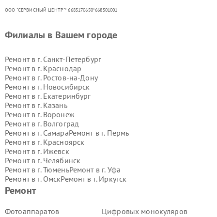
ООО "СЕРВИСНЫЙ ЦЕНТР"* 6685170650*668501001
Филиалы в Вашем городе
Ремонт в г.
Санкт-Петербург
Ремонт в г.
Краснодар
Ремонт в г.
Ростов-на-Дону
Ремонт в г.
Новосибирск
Ремонт в г.
Екатеринбург
Ремонт в г.
Казань
Ремонт в г.
Воронеж
Ремонт в г.
Волгоград
Ремонт в г.
Самара
Ремонт в г.
Пермь
Ремонт в г.
Красноярск
Ремонт в г.
Ижевск
Ремонт в г.
Челябинск
Ремонт в г.
Тюмень
Ремонт в г.
Уфа
Ремонт в г.
Омск
Ремонт в г.
Иркутск
Ремонт в г.
Ярославль
Ремонт
Ремонт в г.
Саратов
Ремонт в г.
Барнаул
Фотоаппаратов
Цифровых монокуляров
Ремонт в г.
Тольятти