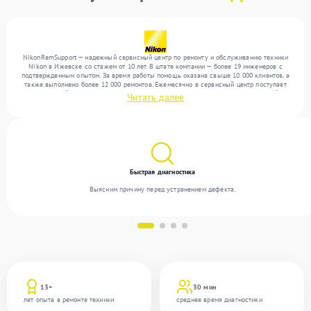
NikonRemSupport — надежный сервисный центр по ремонту и обслуживанию техники
Nikon в Ижевске со стажем от 10 лет. В штате компании — более 19 инженеров с
подтвержденным опытом. За время работы помощь оказана свыше 10 000 клиентов, а
также выполнено более 12 000 ремонтов. Ежемесячно в сервисный центр поступает
от 300 устройств, включая , , . Мы работаем с широким спектром неисправностей и
Читать далее
предлагаем стабильный уровень сервиса благодаря квалификации мастеров.
Быстрая диагностика
Выясним причину перед устранением дефекта.
13+
30 мин
лет опыта в ремонте техники
среднее время диагностики