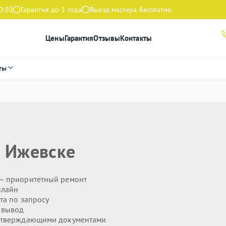
0:30
Гарантия до 1 года
Выезд мастера бесплатно
Цены
Гарантия
Отзывы
Контакты
ты
 Ижевске
— приоритетный ремонт
нлайн
та по запросу
 вывод
дтверждающими документами