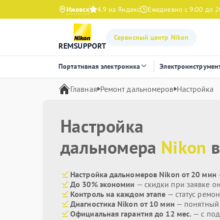
Ижевск
4.9 на Яндекс
Ежедневно с 9:00 до 2
Сервисный центр Nikon
REMSUPPORT
Портативная электроника
Электроинструмен
Главная
Ремонт дальномеров
Настройка
Настройка
дальномера
Nikon
в
Настройка дальномеров Nikon от 20 мин
До 30% экономии
— скидки при заявке о
Контроль на каждом этапе
— статус ремон
Диагностика Nikon от 10 мин
— понятный
Официальная гарантия до 12 мес.
— с по