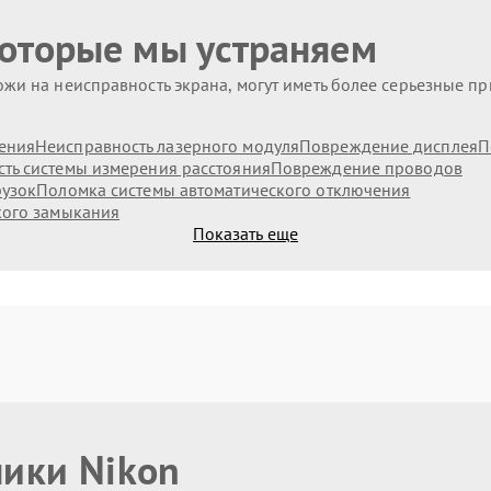
которые мы устраняем
жи на неисправность экрана, могут иметь более серьезные п
ения
Неисправность лазерного модуля
Повреждение дисплея
П
ть системы измерения расстояния
Повреждение проводов
рузок
Поломка системы автоматического отключения
кого замыкания
Показать еще
ники Nikon