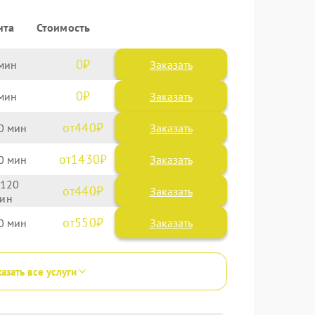
нта
Стоимость
0
Заказать
0
Заказать
440
0
1430
0
120
440
550
0
азать все услуги