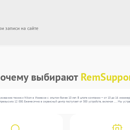
и записи на сайте
очему выбирают
RemSuppo
живанию техники Nikon в Ижевске с опытом более 10 лет. В штате компании — от 10 до 16 инженер
превысило 12 000. Ежемесячно в сервисный центр поступает от 300 устройств, включая , , . Мы ус