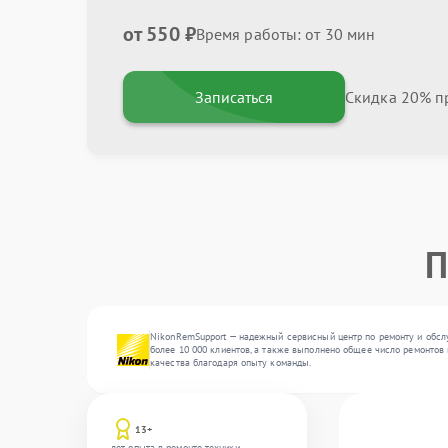
от 550 ₽
Время работы: от 30 мин
Записаться
Скидка 20% пр
П
NikonRemSupport — надежный сервисный центр по ремонту и обслу
более 10 000 клиентов, а также выполнено общее число ремонтов 
качества благодаря опыту команды.
13+
лет опыта в ремонте техники