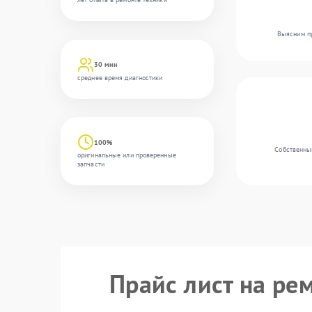
Выясним пр
30 мин
среднее время диагностики
100%
Собственны
оригинальные или проверенные
запчасти
Прайс лист на ре