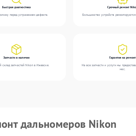
Быстрая диагностика
Срочный ремонт Nik
ичину перед устранением дефекта.
Большинство устройств ремонтируются 
Запчасти в наличии
Гарантия на ремонт
й склад запчастей Nikon в Ижевске.
На все запчасти и услуги мы предостав
мес.
монт дальномеров Nikon