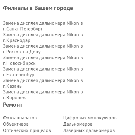
Филиалы в Вашем городе
Замена дисплея дальномера Nikon в
г.
Санкт-Петербург
Замена дисплея дальномера Nikon в
г.
Краснодар
Замена дисплея дальномера Nikon в
г.
Ростов-на-Дону
Замена дисплея дальномера Nikon в
г.
Новосибирск
Замена дисплея дальномера Nikon в
г.
Екатеринбург
Замена дисплея дальномера Nikon в
г.
Казань
Замена дисплея дальномера Nikon в
г.
Воронеж
Замена дисплея дальномера Nikon в
Ремонт
г.
Волгоград
Замена дисплея дальномера Nikon в
Фотоаппаратов
Цифровых монокуляров
г.
Самара
Объективов
Дальномеров
Замена дисплея дальномера Nikon в
Оптических прицелов
Лазерных дальномеров
г.
Пермь