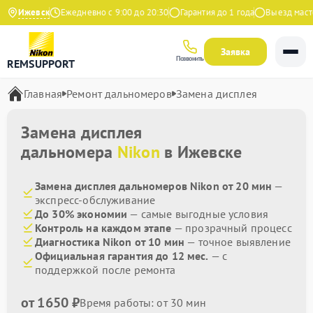
 на Яндекс
Ижевск
Ежедневно с 9:00 до 20:30
Гарантия до 1 года
Выезд мастер
Заявка
Позвонить
REMSUPPORT
Главная
Ремонт дальномеров
Замена дисплея
Замена дисплея
дальномера
Nikon
в Ижевске
Замена дисплея дальномеров Nikon от 20 мин
—
экспресс-обслуживание
До 30% экономии
— самые выгодные условия
Контроль на каждом этапе
— прозрачный процесс
Диагностика Nikon от 10 мин
— точное выявление
Официальная гарантия до 12 мес.
— с
поддержкой после ремонта
от 1650 ₽
Время работы: от 30 мин