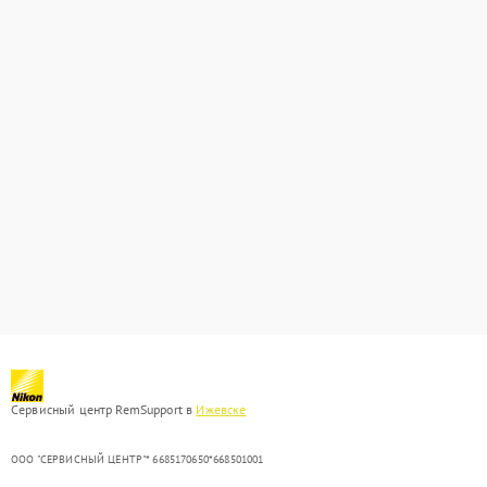
Сервисный центр RemSupport в
Ижевске
ООО "СЕРВИСНЫЙ ЦЕНТР"* 6685170650*668501001