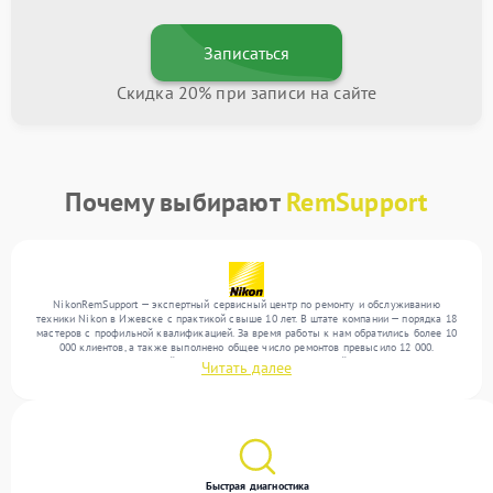
Записаться
Скидка 20% при записи на сайте
Почему выбирают
RemSupport
NikonRemSupport — экспертный сервисный центр по ремонту и обслуживанию
техники Nikon в Ижевске с практикой свыше 10 лет. В штате компании — порядка 18
мастеров с профильной квалификацией. За время работы к нам обратились более 10
000 клиентов, а также выполнено общее число ремонтов превысило 12 000.
Ежемесячно в сервисный центр поступает более 300 устройств, включая , , . Мы
Читать далее
устраняем поломки любой сложности и гарантируем высокое качество обслуживания
благодаря опыту команды.
Быстрая диагностика