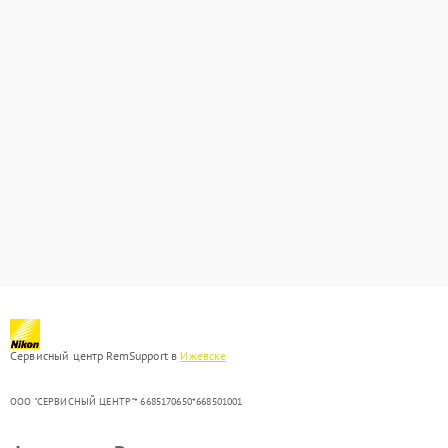
Сервисный центр RemSupport в
Ижевске
ООО "СЕРВИСНЫЙ ЦЕНТР"* 6685170650*668501001