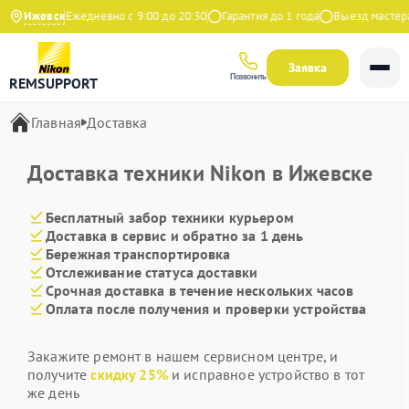
а Яндекс
Ижевск
Ежедневно с 9:00 до 20:30
Гарантия до 1 года
Выезд мастера
Заявка
Позвонить
REMSUPPORT
Главная
Доставка
Доставка техники Nikon в Ижевске
Бесплатный забор техники курьером
Доставка в сервис и обратно за 1 день
Бережная транспортировка
Отслеживание статуса доставки
Срочная доставка в течение нескольких часов
Оплата после получения и проверки устройства
Закажите ремонт в нашем сервисном центре, и
получите
скидку 25%
и исправное устройство в тот
же день