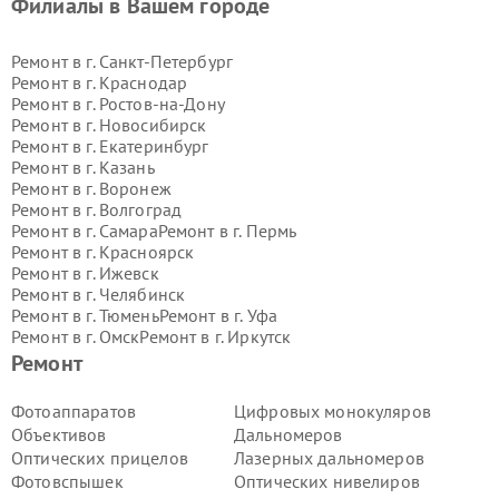
Филиалы в Вашем городе
Ремонт в г.
Санкт-Петербург
Ремонт в г.
Краснодар
Ремонт в г.
Ростов-на-Дону
Ремонт в г.
Новосибирск
Ремонт в г.
Екатеринбург
Ремонт в г.
Казань
Ремонт в г.
Воронеж
Ремонт в г.
Волгоград
Ремонт в г.
Самара
Ремонт в г.
Пермь
Ремонт в г.
Красноярск
Ремонт в г.
Ижевск
Ремонт в г.
Челябинск
Ремонт в г.
Тюмень
Ремонт в г.
Уфа
Ремонт в г.
Омск
Ремонт в г.
Иркутск
Ремонт в г.
Ярославль
Ремонт
Ремонт в г.
Саратов
Ремонт в г.
Барнаул
Фотоаппаратов
Цифровых монокуляров
Ремонт в г.
Тольятти
Объективов
Дальномеров
Ремонт в г.
Хабаровск
Оптических прицелов
Лазерных дальномеров
Ремонт в г.
Томск
Фотовспышек
Оптических нивелиров
Ремонт в г.
Ульяновск