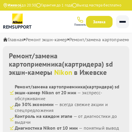
но с 9:00 до 20:30
Ижевск
Гарантия до 1 года
Выезд мастера бесплатно
Заявка
Позвонить
REMSUPPORT
Главная
Ремонт экшн-камер
Ремонт/замена картоприемни
Ремонт/замена
картоприемника(картридера) sd
экшн-камеры
Nikon
в Ижевске
Ремонт/замена картоприемника(картридера) sd
экшн-камер Nikon от 20 мин
— экспресс-
обслуживание
До 30% экономии
— всегда свежие акции и
спецпредложения
Контроль на каждом этапе
— от диагностики до
выдачи
Диагностика Nikon от 10 мин
— понятный вывод