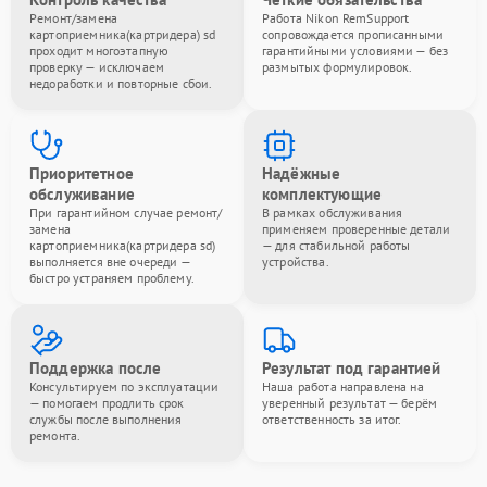
Ремонт/замена
Работа Nikon RemSupport
картоприемника(картридера) sd
сопровождается прописанными
проходит многоэтапную
гарантийными условиями — без
проверку — исключаем
размытых формулировок.
недоработки и повторные сбои.
Приоритетное
Надёжные
обслуживание
комплектующие
При гарантийном случае ремонт/
В рамках обслуживания
замена
применяем проверенные детали
картоприемника(картридера sd)
— для стабильной работы
выполняется вне очереди —
устройства.
быстро устраняем проблему.
Поддержка после
Результат под гарантией
Консультируем по эксплуатации
Наша работа направлена на
— помогаем продлить срок
уверенный результат — берём
службы после выполнения
ответственность за итог.
ремонта.