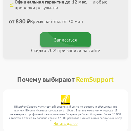
Официальная гарантия до 12 мес.
— любые
проверки результата
от 880 ₽
Время работы: от 30 мин
Записаться
Скидка 20% при записи на сайте
Почему выбирают
RemSupport
NikonRemSupport — экспертный сервисный центр по ремонту и обслуживанию
техники Nikon в Ижевске со стажем от 10 лет. В штате компании — порядка 18
инженеров с профильной квалификацией. За время работы обслужено более 10 000
клиентов, а также выполнено свыше 12 000 ремонтов. Ежемесячно в сервисный центр
поступает более 300 обращений, включая , , . Мы беремся за задачи любой сложности
Читать далее
и предлагаем стабильный уровень сервиса благодаря отлаженным процессам
ремонта.