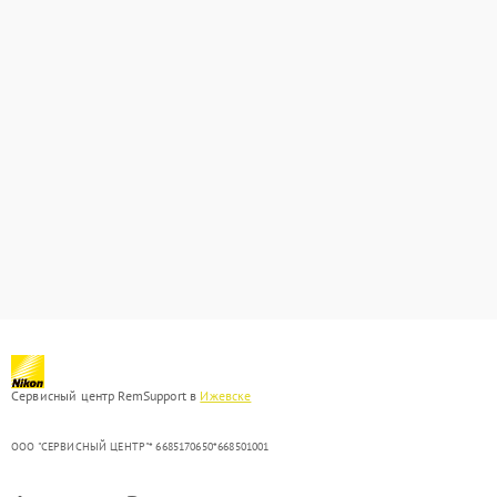
Сервисный центр RemSupport в
Ижевске
ООО "СЕРВИСНЫЙ ЦЕНТР"* 6685170650*668501001