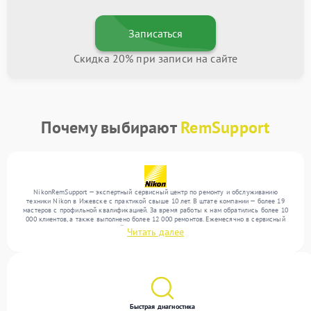
Записаться
Скидка 20% при записи на сайте
Почему выбирают
RemSupport
NikonRemSupport — экспертный сервисный центр по ремонту и обслуживанию
техники Nikon в Ижевске с практикой свыше 10 лет. В штате компании — более 19
мастеров с профильной квалификацией. За время работы к нам обратились более 10
000 клиентов, а также выполнено более 12 000 ремонтов. Ежемесячно в сервисный
центр поступает от 300 устройств, включая , , . Мы работаем с широким спектром
Читать далее
неисправностей и предлагаем стабильный уровень сервиса благодаря опыту
команды.
Быстрая диагностика