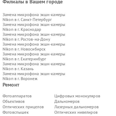
Филиалы в Вашем городе
Замена микрофона экшн-камеры
Nikon в г.
Санкт-Петербург
Замена микрофона экшн-камеры
Nikon в г.
Краснодар
Замена микрофона экшн-камеры
Nikon в г.
Ростов-на-Дону
Замена микрофона экшн-камеры
Nikon в г.
Новосибирск
Замена микрофона экшн-камеры
Nikon в г.
Екатеринбург
Замена микрофона экшн-камеры
Nikon в г.
Казань
Замена микрофона экшн-камеры
Nikon в г.
Воронеж
Замена микрофона экшн-камеры
Ремонт
Nikon в г.
Волгоград
Замена микрофона экшн-камеры
Фотоаппаратов
Цифровых монокуляров
Nikon в г.
Самара
Объективов
Дальномеров
Замена микрофона экшн-камеры
Оптических прицелов
Лазерных дальномеров
Nikon в г.
Пермь
Фотовспышек
Оптических нивелиров
Замена микрофона экшн-камеры