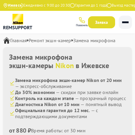
а Яндекс
Ижевск
Ежедневно с 9:00 до 20:30
Гарантия до 1 года
Выезд мастера 
Заявка
Позвонить
REMSUPPORT
Главная
Ремонт экшн-камер
Замена микрофона
Замена микрофона
экшн-камеры
Nikon
в Ижевске
Замена микрофона экшн-камер Nikon от 20 мин
— экспресс-обслуживание
До 30% экономии
— скидки при заявке онлайн
Контроль на каждом этапе
— прозрачный процесс
Диагностика Nikon от 10 мин
— понятный вывод
Официальная гарантия до 12 мес.
— с
подтверждающими документами
от 880 ₽
Время работы: от 30 мин