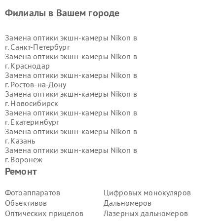
Филиалы в Вашем городе
Замена оптики экшн-камеры Nikon в
г.
Санкт-Петербург
Замена оптики экшн-камеры Nikon в
г.
Краснодар
Замена оптики экшн-камеры Nikon в
г.
Ростов-на-Дону
Замена оптики экшн-камеры Nikon в
г.
Новосибирск
Замена оптики экшн-камеры Nikon в
г.
Екатеринбург
Замена оптики экшн-камеры Nikon в
г.
Казань
Замена оптики экшн-камеры Nikon в
г.
Воронеж
Замена оптики экшн-камеры Nikon в
Ремонт
г.
Волгоград
Замена оптики экшн-камеры Nikon в
Фотоаппаратов
Цифровых монокуляров
г.
Самара
Объективов
Дальномеров
Замена оптики экшн-камеры Nikon в
Оптических прицелов
Лазерных дальномеров
г.
Пермь