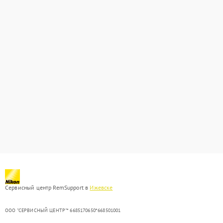
Сервисный центр RemSupport в
Ижевске
ООО "СЕРВИСНЫЙ ЦЕНТР"* 6685170650*668501001