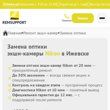
а Яндекс
Ижевск
Ежедневно с 9:00 до 20:30
Гарантия до 1 года
Выезд мастера 
Заявка
Позвонить
REMSUPPORT
Главная
Ремонт экшн-камер
Замена оптики
Замена оптики
экшн-камеры
Nikon
в Ижевске
Замена оптики экшн-камер Nikon от 20 мин
—
приоритетный ремонт
До 30% экономии
— всегда свежие акции и
спецпредложения
Контроль на каждом этапе
— прозрачный процесс
Диагностика Nikon от 10 мин
— понятный вывод
Официальная гарантия до 12 мес.
— с
поддержкой после ремонта