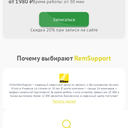
от 1980 ₽
Время работы: от 30 мин
Записаться
Скидка 20% при записи на сайте
Почему выбирают
RemSupport
NikonRemSupport — надежный сервисный центр по ремонту и обслуживанию техники
Nikon в Ижевске со стажем от 10 лет. В штате компании — свыше 14 инженеров с
профессиональной подготовкой. За время работы число клиентов превысило 10 000, а
также выполнено более 12 000 ремонтов. Ежемесячно в сервисный центр поступает
более 300 устройств, включая , , . Мы беремся за задачи любой сложности и
Читать далее
поддерживаем высокий стандарт качества благодаря использованию современного
оборудования.