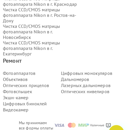
фотоаппарата Nikon в г.
Краснодар
Чистка CCD/CMOS матрицы
фотоаппарата Nikon в г.
Ростов-на-
Дону
Чистка CCD/CMOS матрицы
фотоаппарата Nikon в г.
Новосибирск
Чистка CCD/CMOS матрицы
фотоаппарата Nikon в г.
Екатеринбург
Чистка CCD/CMOS матрицы
Ремонт
фотоаппарата Nikon в г.
Казань
Чистка CCD/CMOS матрицы
Фотоаппаратов
Цифровых монокуляров
фотоаппарата Nikon в г.
Воронеж
Объективов
Дальномеров
Чистка CCD/CMOS матрицы
Оптических прицелов
Лазерных дальномеров
фотоаппарата Nikon в г.
Волгоград
Фотовспышек
Оптических нивелиров
Чистка CCD/CMOS матрицы
Экшн-камер
фотоаппарата Nikon в г.
Самара
Чистка CCD/CMOS матрицы
Цифровых биноклей
фотоаппарата Nikon в г.
Пермь
Видеокамер
Чистка CCD/CMOS матрицы
фотоаппарата Nikon в г.
Красноярск
Мы принимаем
Чистка CCD/CMOS матрицы
все формы оплаты