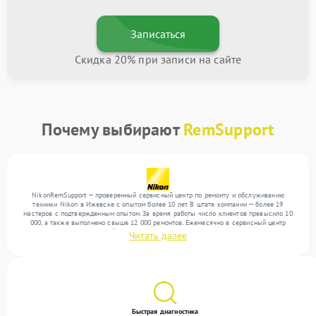
Записаться
Скидка 20% при записи на сайте
Почему выбирают
RemSupport
NikonRemSupport — проверенный сервисный центр по ремонту и обслуживанию
техники Nikon в Ижевске с опытом более 10 лет. В штате компании — более 19
мастеров с подтвержденным опытом. За время работы число клиентов превысило 10
000, а также выполнено свыше 12 000 ремонтов. Ежемесячно в сервисный центр
поступает от 300 устройств, включая , , . Мы работаем с широким спектром
Читать далее
неисправностей и предлагаем стабильный уровень сервиса благодаря квалификации
мастеров.
Быстрая диагностика