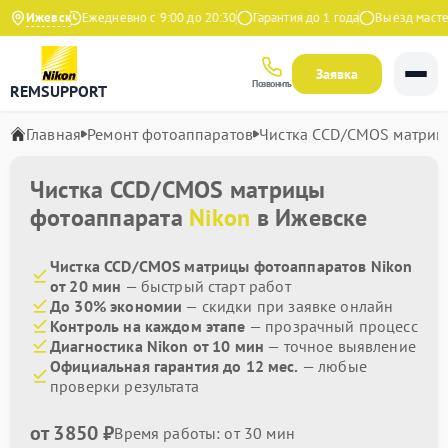
на Яндекс
Ижевск
Ежедневно с 9:00 до 20:30
Гарантия до 1 года
Выезд мастера
Заявка
Позвонить
REMSUPPORT
Главная
Ремонт фотоаппаратов
Чистка CCD/CMOS матриц
Чистка CCD/CMOS матрицы
фотоаппарата
Nikon
в Ижевске
Чистка CCD/CMOS матрицы фотоаппаратов Nikon
от 20 мин
— быстрый старт работ
До 30% экономии
— скидки при заявке онлайн
Контроль на каждом этапе
— прозрачный процесс
Диагностика Nikon от 10 мин
— точное выявление
Официальная гарантия до 12 мес.
— любые
проверки результата
от 3850 ₽
Время работы: от 30 мин