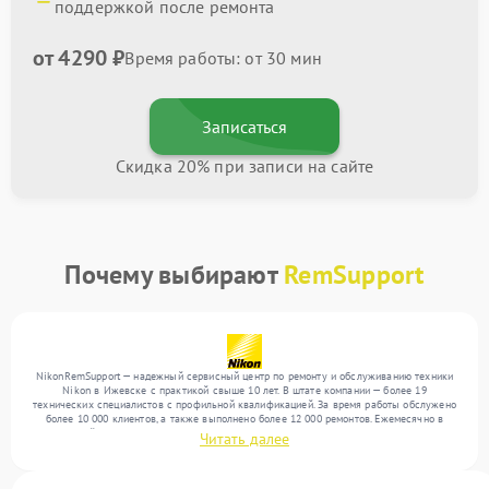
поддержкой после ремонта
от 4290 ₽
Время работы: от 30 мин
Записаться
Скидка 20% при записи на сайте
Почему выбирают
RemSupport
NikonRemSupport — надежный сервисный центр по ремонту и обслуживанию техники
Nikon в Ижевске с практикой свыше 10 лет. В штате компании — более 19
технических специалистов с профильной квалификацией. За время работы обслужено
более 10 000 клиентов, а также выполнено более 12 000 ремонтов. Ежемесячно в
сервисный центр поступает свыше 300 единиц техники, включая , , . Мы устраняем
Читать далее
поломки любой сложности и гарантируем высокое качество обслуживания благодаря
опыту команды.