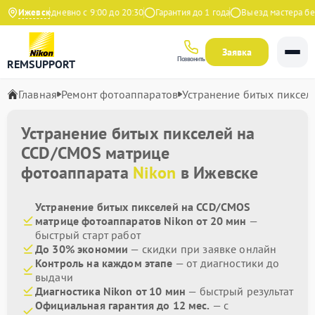
декс
Ижевск
Ежедневно с 9:00 до 20:30
Гарантия до 1 года
Выезд мастера бесп
Заявка
Позвонить
REMSUPPORT
Главная
Ремонт фотоаппаратов
Устранение битых пиксел
Устранение битых пикселей на
CCD/CMOS матрице
фотоаппарата
Nikon
в Ижевске
Устранение битых пикселей на CCD/CMOS
матрице фотоаппаратов Nikon от 20 мин
—
быстрый старт работ
До 30% экономии
— скидки при заявке онлайн
Контроль на каждом этапе
— от диагностики до
выдачи
Диагностика Nikon от 10 мин
— быстрый результат
Официальная гарантия до 12 мес.
— с