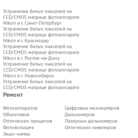
Устранение битых пикселей на
CCD/CMOS матрице фотоаппарата
Nikon в г.
Санкт-Петербург
Устранение битых пикселей на
CCD/CMOS матрице фотоаппарата
Nikon в г.
Краснодар
Устранение битых пикселей на
CCD/CMOS матрице фотоаппарата
Nikon в г.
Ростов-на-Дону
Устранение битых пикселей на
CCD/CMOS матрице фотоаппарата
Nikon в г.
Новосибирск
Устранение битых пикселей на
CCD/CMOS матрице фотоаппарата
Nikon в г.
Екатеринбург
Ремонт
Устранение битых пикселей на
CCD/CMOS матрице фотоаппарата
Фотоаппаратов
Цифровых монокуляров
Nikon в г.
Казань
Объективов
Дальномеров
Устранение битых пикселей на
Оптических прицелов
Лазерных дальномеров
CCD/CMOS матрице фотоаппарата
Фотовспышек
Оптических нивелиров
Nikon в г.
Воронеж
Экшн-камер
Устранение битых пикселей на