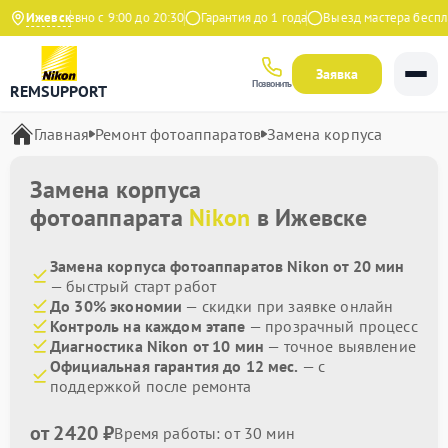
Ежедневно с 9:00 до 20:30
Ижевск
Гарантия до 1 года
Выезд мастера бесплат
Заявка
Позвонить
REMSUPPORT
Главная
Ремонт фотоаппаратов
Замена корпуса
Замена корпуса
фотоаппарата
Nikon
в Ижевске
Замена корпуса фотоаппаратов Nikon от 20 мин
— быстрый старт работ
До 30% экономии
— скидки при заявке онлайн
Контроль на каждом этапе
— прозрачный процесс
Диагностика Nikon от 10 мин
— точное выявление
Официальная гарантия до 12 мес.
— с
поддержкой после ремонта
от 2420 ₽
Время работы: от 30 мин