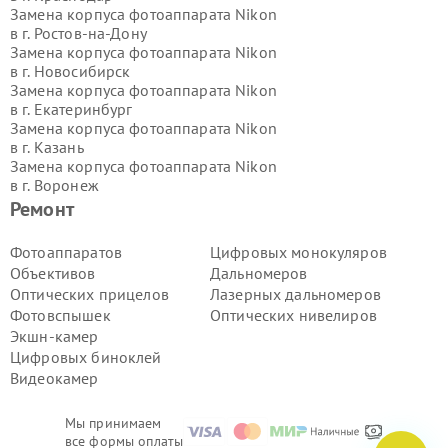
Замена корпуса фотоаппарата Nikon
в г.
Ростов-на-Дону
Замена корпуса фотоаппарата Nikon
в г.
Новосибирск
Замена корпуса фотоаппарата Nikon
в г.
Екатеринбург
Замена корпуса фотоаппарата Nikon
в г.
Казань
Замена корпуса фотоаппарата Nikon
в г.
Воронеж
Замена корпуса фотоаппарата Nikon
Ремонт
в г.
Волгоград
Замена корпуса фотоаппарата Nikon
Фотоаппаратов
Цифровых монокуляров
в г.
Самара
Объективов
Дальномеров
Замена корпуса фотоаппарата Nikon
Оптических прицелов
Лазерных дальномеров
в г.
Пермь
Фотовспышек
Оптических нивелиров
Замена корпуса фотоаппарата Nikon
Экшн-камер
в г.
Красноярск
Замена корпуса фотоаппарата Nikon
Цифровых биноклей
в г.
Ижевск
Видеокамер
Замена корпуса фотоаппарата Nikon
в г.
Челябинск
Мы принимаем
Замена корпуса фотоаппарата Nikon
все формы оплаты