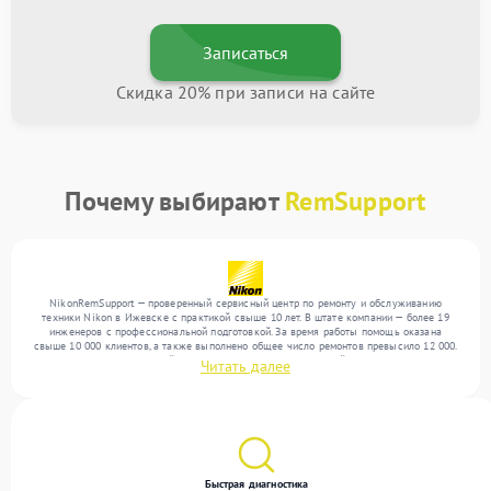
Записаться
Скидка 20% при записи на сайте
Почему выбирают
RemSupport
NikonRemSupport — проверенный сервисный центр по ремонту и обслуживанию
техники Nikon в Ижевске с практикой свыше 10 лет. В штате компании — более 19
инженеров с профессиональной подготовкой. За время работы помощь оказана
свыше 10 000 клиентов, а также выполнено общее число ремонтов превысило 12 000.
Ежемесячно в сервисный центр поступает более 300 устройств, включая , , . Мы
Читать далее
выполняем ремонт различного уровня сложности и обеспечиваем надежный
результат благодаря опыту команды.
Быстрая диагностика