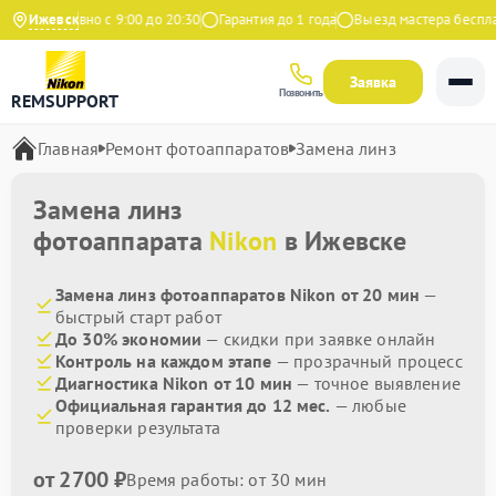
Ежедневно с 9:00 до 20:30
Ижевск
Гарантия до 1 года
Выезд мастера бесплатн
Заявка
Позвонить
REMSUPPORT
Главная
Ремонт фотоаппаратов
Замена линз
Замена линз
фотоаппарата
Nikon
в Ижевске
Замена линз фотоаппаратов Nikon от 20 мин
—
быстрый старт работ
До 30% экономии
— скидки при заявке онлайн
Контроль на каждом этапе
— прозрачный процесс
Диагностика Nikon от 10 мин
— точное выявление
Официальная гарантия до 12 мес.
— любые
проверки результата
от 2700 ₽
Время работы: от 30 мин