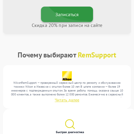
Записаться
Скидка 20% при записи на сайте
Почему выбирают
RemSupport
NikonRemSupport — проверенный сервисный центр по ремонту и обслуживанию
техники Nikon в Ижевске с опытом более 10 лет. В штате компании — более 19
инженеров с подтвержденным опытом. За время работы помощь оказана свыше 10
000 клиентов, а также выполнено более 12 000 ремонтов. Ежемесячно в сервисный
центр поступает более 300 обращений, включая , , . Мы устраняем поломки любой
Читать далее
сложности и обеспечиваем надежный результат благодаря опыту команды.
Быстрая диагностика