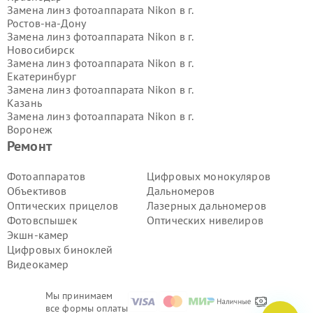
Замена линз фотоаппарата Nikon в г.
Ростов-на-Дону
Замена линз фотоаппарата Nikon в г.
Новосибирск
Замена линз фотоаппарата Nikon в г.
Екатеринбург
Замена линз фотоаппарата Nikon в г.
Казань
Замена линз фотоаппарата Nikon в г.
Воронеж
Замена линз фотоаппарата Nikon в г.
Ремонт
Волгоград
Замена линз фотоаппарата Nikon в г.
Фотоаппаратов
Цифровых монокуляров
Самара
Объективов
Дальномеров
Замена линз фотоаппарата Nikon в г.
Оптических прицелов
Лазерных дальномеров
Пермь
Фотовспышек
Оптических нивелиров
Замена линз фотоаппарата Nikon в г.
Экшн-камер
Красноярск
Замена линз фотоаппарата Nikon в г.
Цифровых биноклей
Ижевск
Видеокамер
Замена линз фотоаппарата Nikon в г.
Челябинск
Мы принимаем
Замена линз фотоаппарата Nikon в г.
все формы оплаты