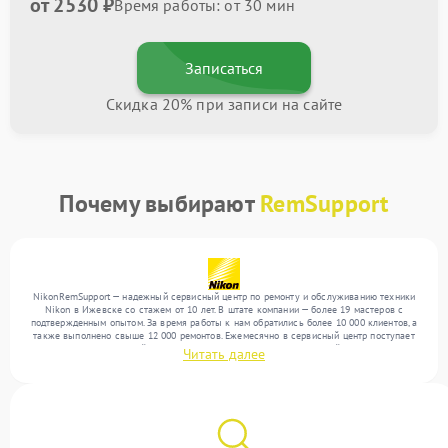
от 2530 ₽
Время работы: от 30 мин
Записаться
Скидка 20% при записи на сайте
Почему выбирают
RemSupport
NikonRemSupport — надежный сервисный центр по ремонту и обслуживанию техники
Nikon в Ижевске со стажем от 10 лет. В штате компании — более 19 мастеров с
подтвержденным опытом. За время работы к нам обратились более 10 000 клиентов, а
также выполнено свыше 12 000 ремонтов. Ежемесячно в сервисный центр поступает
более 300 обращений, включая , , . Мы устраняем поломки любой сложности и
Читать далее
гарантируем высокое качество обслуживания благодаря отлаженным процессам
ремонта.