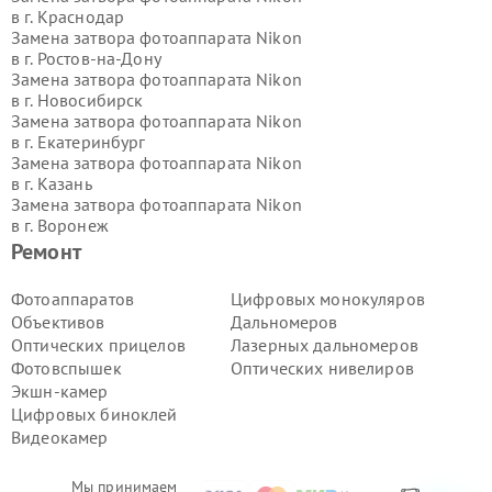
в г.
Краснодар
Замена затвора фотоаппарата Nikon
в г.
Ростов-на-Дону
Замена затвора фотоаппарата Nikon
в г.
Новосибирск
Замена затвора фотоаппарата Nikon
в г.
Екатеринбург
Замена затвора фотоаппарата Nikon
в г.
Казань
Замена затвора фотоаппарата Nikon
в г.
Воронеж
Замена затвора фотоаппарата Nikon
Ремонт
в г.
Волгоград
Замена затвора фотоаппарата Nikon
Фотоаппаратов
Цифровых монокуляров
в г.
Самара
Объективов
Дальномеров
Замена затвора фотоаппарата Nikon
Оптических прицелов
Лазерных дальномеров
в г.
Пермь
Фотовспышек
Оптических нивелиров
Замена затвора фотоаппарата Nikon
Экшн-камер
в г.
Красноярск
Замена затвора фотоаппарата Nikon
Цифровых биноклей
в г.
Ижевск
Видеокамер
Замена затвора фотоаппарата Nikon
в г.
Челябинск
Мы принимаем