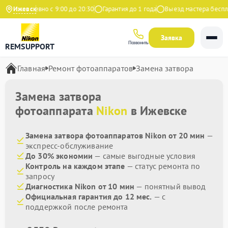
Ежедневно с 9:00 до 20:30
Ижевск
Гарантия до 1 года
Выезд мастера бесплат
Заявка
Позвонить
REMSUPPORT
Главная
Ремонт фотоаппаратов
Замена затвора
Замена затвора
фотоаппарата
Nikon
в Ижевске
Замена затвора фотоаппаратов Nikon от 20 мин
—
экспресс-обслуживание
До 30% экономии
— самые выгодные условия
Контроль на каждом этапе
— статус ремонта по
запросу
Диагностика Nikon от 10 мин
— понятный вывод
Официальная гарантия до 12 мес.
— с
поддержкой после ремонта