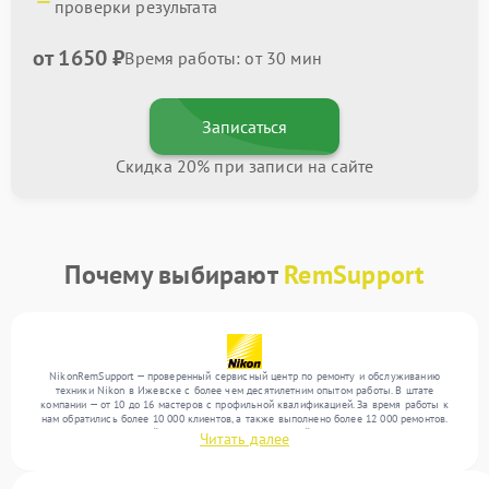
проверки результата
от 1650 ₽
Время работы: от 30 мин
Записаться
Скидка 20% при записи на сайте
Почему выбирают
RemSupport
NikonRemSupport — проверенный сервисный центр по ремонту и обслуживанию
техники Nikon в Ижевске с более чем десятилетним опытом работы. В штате
компании — от 10 до 16 мастеров с профильной квалификацией. За время работы к
нам обратились более 10 000 клиентов, а также выполнено более 12 000 ремонтов.
Ежемесячно в сервисный центр поступает от 300 устройств, включая , , . Мы работаем
Читать далее
с широким спектром неисправностей и предлагаем стабильный уровень сервиса
благодаря отлаженным процессам ремонта.