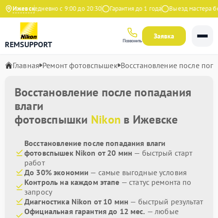
декс
Ижевск
Ежедневно с 9:00 до 20:30
Гарантия до 1 года
Выезд мастера бес
Заявка
Позвонить
REMSUPPORT
Главная
Ремонт фотовспышек
Восстановление после поп
Восстановление после попадания
влаги
фотовспышки
Nikon
в Ижевске
Восстановление после попадания влаги
фотовспышек Nikon от 20 мин
— быстрый старт
работ
До 30% экономии
— самые выгодные условия
Контроль на каждом этапе
— статус ремонта по
запросу
Диагностика Nikon от 10 мин
— быстрый результат
Официальная гарантия до 12 мес.
— любые