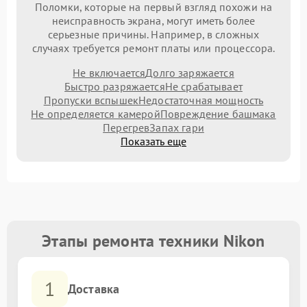
Поломки, которые на первый взгляд похожи на
неисправность экрана, могут иметь более
серьезные причины. Например, в сложных
случаях требуется ремонт платы или процессора.
Не включается
Долго заряжается
Быстро разряжается
Не срабатывает
Пропуски вспышек
Недостаточная мощность
Не определяется камерой
Повреждение башмака
Перегрев
Запах гари
Показать еще
Этапы ремонта техники Nikon
1
Доставка