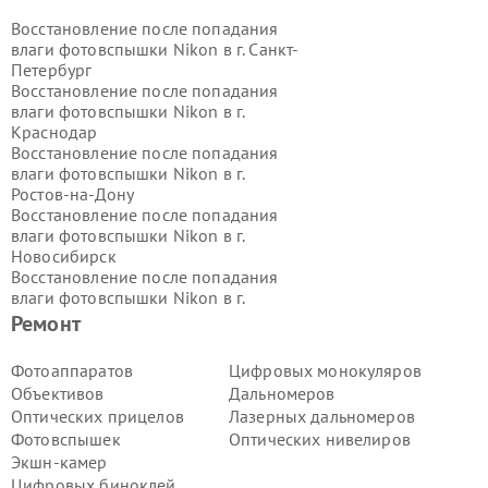
Восстановление после попадания
влаги фотовспышки Nikon в г.
Санкт-
Петербург
Восстановление после попадания
влаги фотовспышки Nikon в г.
Краснодар
Восстановление после попадания
влаги фотовспышки Nikon в г.
Ростов-на-Дону
Восстановление после попадания
влаги фотовспышки Nikon в г.
Новосибирск
Восстановление после попадания
влаги фотовспышки Nikon в г.
Екатеринбург
Ремонт
Восстановление после попадания
влаги фотовспышки Nikon в г.
Казань
Фотоаппаратов
Цифровых монокуляров
Восстановление после попадания
Объективов
Дальномеров
влаги фотовспышки Nikon в г.
Оптических прицелов
Лазерных дальномеров
Воронеж
Фотовспышек
Оптических нивелиров
Восстановление после попадания
Экшн-камер
влаги фотовспышки Nikon в г.
Волгоград
Цифровых биноклей