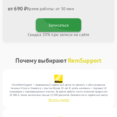
от 690 ₽
Время работы: от 30 мин
Записаться
Скидка 20% при записи на сайте
Почему выбирают
RemSupport
NikonRemSupport — проверенный сервисный центр по ремонту и обслуживанию
техники Nikon в Ижевске с опытом более 10 лет. В штате компании — порядка 18
инженеров с подтвержденным опытом. За время работы число клиентов превысило
10 000, а также выполнено свыше 12 000 ремонтов. Ежемесячно в сервисный центр
поступает от 300 устройств, включая , , . Мы беремся за задачи любой сложности и
Читать далее
гарантируем высокое качество обслуживания благодаря отлаженным процессам
ремонта.