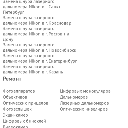
Замена шнура лазерного
дальномера Nikon в г.
Санкт-
Петербург
Замена шнура лазерного
дальномера Nikon в г.
Краснодар
Замена шнура лазерного
дальномера Nikon в г.
Ростов-на-
Дону
Замена шнура лазерного
дальномера Nikon в г.
Новосибирск
Замена шнура лазерного
дальномера Nikon в г.
Екатеринбург
Замена шнура лазерного
дальномера Nikon в г.
Казань
Замена шнура лазерного
Ремонт
дальномера Nikon в г.
Воронеж
Замена шнура лазерного
Фотоаппаратов
Цифровых монокуляров
дальномера Nikon в г.
Волгоград
Объективов
Дальномеров
Замена шнура лазерного
Оптических прицелов
Лазерных дальномеров
дальномера Nikon в г.
Самара
Фотовспышек
Оптических нивелиров
Замена шнура лазерного
Экшн-камер
дальномера Nikon в г.
Пермь
Замена шнура лазерного
Цифровых биноклей
дальномера Nikon в г.
Красноярск
Видеокамер