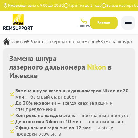
декс
Ижевск
Ежедневно с 9:00 до 20:30
Гарантия до 1 года
Выезд мастера бесп
Заявка
Позвонить
REMSUPPORT
Главная
Ремонт лазерных дальномеров
Замена шнура
Замена шнура
лазерного дальномера
Nikon
в
Ижевске
Замена шнура лазерных дальномеров Nikon от 20
мин
— быстрый старт работ
До 30% экономии
— всегда свежие акции и
спецпредложения
Контроль на каждом этапе
— прозрачный процесс
Диагностика Nikon от 10 мин
— понятный вывод
Официальная гарантия до 12 мес.
— любые
проверки результата