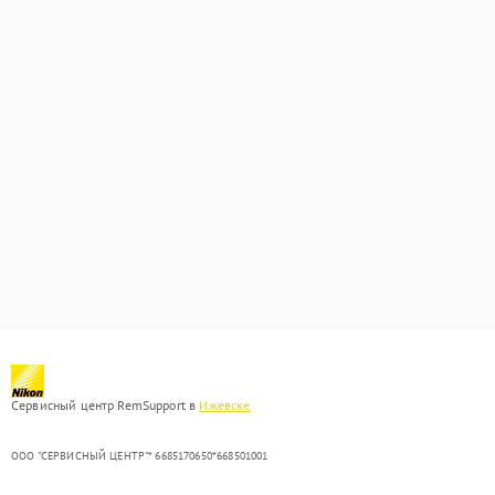
Сервисный центр RemSupport в
Ижевске
ООО "СЕРВИСНЫЙ ЦЕНТР"* 6685170650*668501001