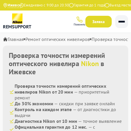
на Яндекс
Ижевск
Ежедневно с 9:00 до 20:30
Гарантия до 1 года
Выезд мастера
Заявка
Позвонить
REMSUPPORT
Главная
Ремонт оптических нивелиров
Проверка точност
Проверка точности измерений
оптического нивелира
Nikon
в
Ижевске
Проверка точности измерений оптических
нивелиров Nikon от 20 мин
— приоритетный
ремонт
До 30% экономии
— скидки при заявке онлайн
Контроль на каждом этапе
— от диагностики до
выдачи
Диагностика Nikon от 10 мин
— точное выявление
Официальная гарантия до 12 мес.
— с