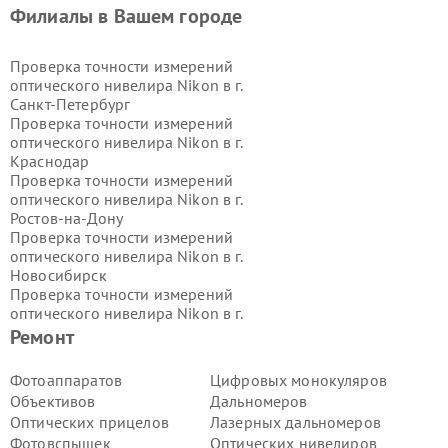
Филиалы в Вашем городе
Проверка точности измерений
оптического нивелира Nikon в г.
Санкт-Петербург
Проверка точности измерений
оптического нивелира Nikon в г.
Краснодар
Проверка точности измерений
оптического нивелира Nikon в г.
Ростов-на-Дону
Проверка точности измерений
оптического нивелира Nikon в г.
Новосибирск
Проверка точности измерений
оптического нивелира Nikon в г.
Екатеринбург
Ремонт
Проверка точности измерений
оптического нивелира Nikon в г.
Фотоаппаратов
Цифровых монокуляров
Казань
Объективов
Дальномеров
Проверка точности измерений
Оптических прицелов
Лазерных дальномеров
оптического нивелира Nikon в г.
Фотовспышек
Оптических нивелиров
Воронеж