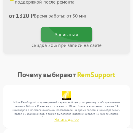
поддержкой после ремонта
от 1320 ₽
Время работы: от 30 мин
Записаться
Скидка 20% при записи на сайте
Почему выбирают
RemSupport
NikonRemSupport — проверенный сервисный центр по ремонту и обслуживанию
техники Nikon в Ижевске со стажем от 10 лет. В штате компании — свыше 14
инженеров с профессиональной подготовкой. За время работы к нам обратились
более 10 000 клиентов, а также выполнено выполнено более 12 000 ремонтов.
Ежемесячно в сервисный центр поступает свыше 300 единиц техники, включая , , . Мы
Читать далее
устраняем поломки любой сложности и гарантируем высокое качество обслуживания
благодаря квалификации мастеров.