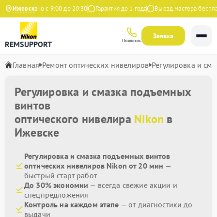
Ежедневно с 9:00 до 20:30
Ижевск
Гарантия до 1 года
Выезд мастера бесплатн
Заявка
Позвонить
REMSUPPORT
Главная
Ремонт оптических нивелиров
Регулировка и см
Регулировка и смазка подъемных
винтов
оптического нивелира
Nikon
в
Ижевске
Регулировка и смазка подъемных винтов
оптических нивелиров Nikon от 20 мин
—
быстрый старт работ
До 30% экономии
— всегда свежие акции и
спецпредложения
Контроль на каждом этапе
— от диагностики до
выдачи