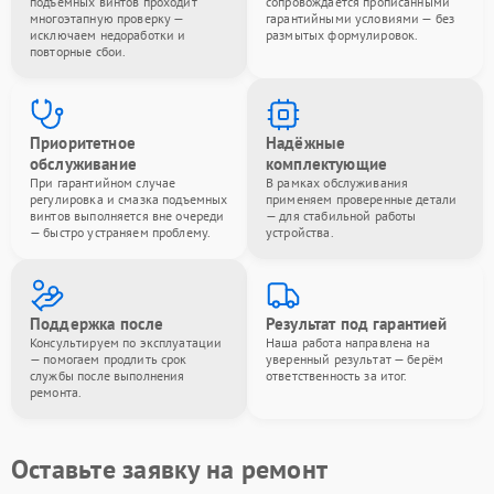
подъемных винтов проходит
сопровождается прописанными
многоэтапную проверку —
гарантийными условиями — без
исключаем недоработки и
размытых формулировок.
повторные сбои.
Приоритетное
Надёжные
обслуживание
комплектующие
При гарантийном случае
В рамках обслуживания
регулировка и смазка подъемных
применяем проверенные детали
винтов выполняется вне очереди
— для стабильной работы
— быстро устраняем проблему.
устройства.
Поддержка после
Результат под гарантией
Консультируем по эксплуатации
Наша работа направлена на
— помогаем продлить срок
уверенный результат — берём
службы после выполнения
ответственность за итог.
ремонта.
Оставьте заявку на ремонт