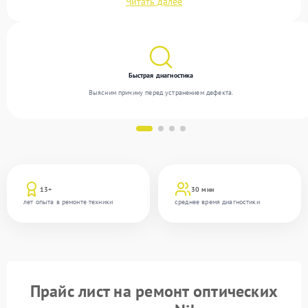
Читать далее
сложности и поддерживаем высокий стандарт качества благодаря использованию
современного оборудования.
Быстрая диагностика
Выясним причину перед устранением дефекта.
13+
30 мин
лет опыта в ремонте техники
среднее время диагностики
Прайс лист на ремонт оптических