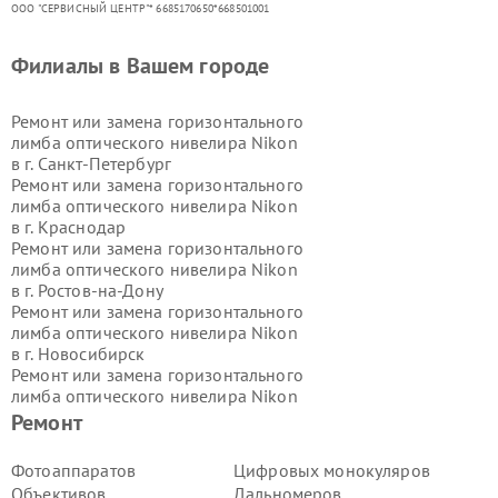
ООО "СЕРВИСНЫЙ ЦЕНТР"* 6685170650*668501001
Филиалы в Вашем городе
Ремонт или замена горизонтального
лимба оптического нивелира Nikon
в г.
Санкт-Петербург
Ремонт или замена горизонтального
лимба оптического нивелира Nikon
в г.
Краснодар
Ремонт или замена горизонтального
лимба оптического нивелира Nikon
в г.
Ростов-на-Дону
Ремонт или замена горизонтального
лимба оптического нивелира Nikon
в г.
Новосибирск
Ремонт или замена горизонтального
лимба оптического нивелира Nikon
в г.
Екатеринбург
Ремонт
Ремонт или замена горизонтального
лимба оптического нивелира Nikon
Фотоаппаратов
Цифровых монокуляров
в г.
Казань
Объективов
Дальномеров