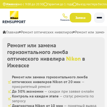
Ежедневно с 9:00 до 20:30
Ижевск
Гарантия до 1 года
Выезд мастера бесплат
Заявка
Позвонить
REMSUPPORT
Главная
Ремонт оптических нивелиров
Ремонт или замен
Ремонт или замена
горизонтального лимба
оптического нивелира
Nikon
в
Ижевске
Ремонт или замена горизонтального лимба
оптических нивелиров Nikon от 20 мин
—
приоритетный ремонт
До 30% экономии
— скидки при заявке онлайн
Контроль на каждом этапе
— статус ремонта по
запросу
Диагностика Nikon от 10 мин
— понятный вывод