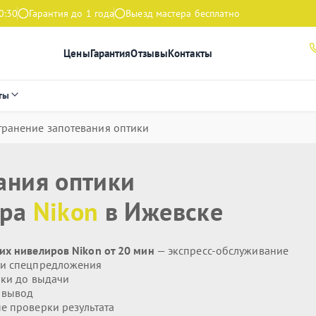
0:30
Гарантия до 1 года
Выезд мастера бесплатно
Цены
Гарантия
Отзывы
Контакты
ты
транение запотевания оптики
ания оптики
ира
Nikon
в Ижевске
их нивелиров Nikon от 20 мин
— экспресс-обслуживание
 и спецпредложения
ики до выдачи
 вывод
 проверки результата