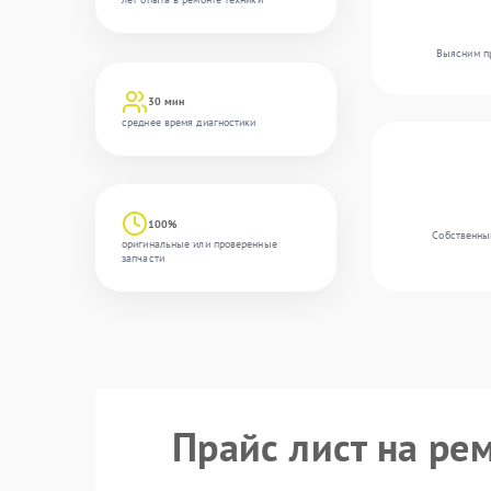
Выясним пр
30 мин
среднее время диагностики
100%
Собственны
оригинальные или проверенные
запчасти
Прайс лист на ре