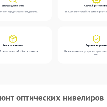
Быстрая диагностика
Срочный ремонт Nik
ичину перед устранением дефекта.
Большинство устройств ремонтируются 
Запчасти в наличии
Гарантия на ремонт
й склад запчастей Nikon в Ижевске.
На все запчасти и услуги мы предостав
мес.
монт оптических нивелиров