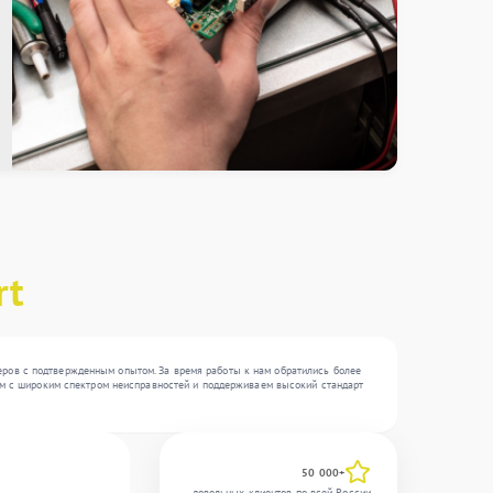
rt
еров с подтвержденным опытом. За время работы к нам обратились более
таем с широким спектром неисправностей и поддерживаем высокий стандарт
50 000+
довольных клиентов по всей России