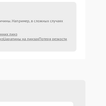
ричины. Например, в сложных случаях
нних линз
нз
Царапины на линзах
Потеря резкости