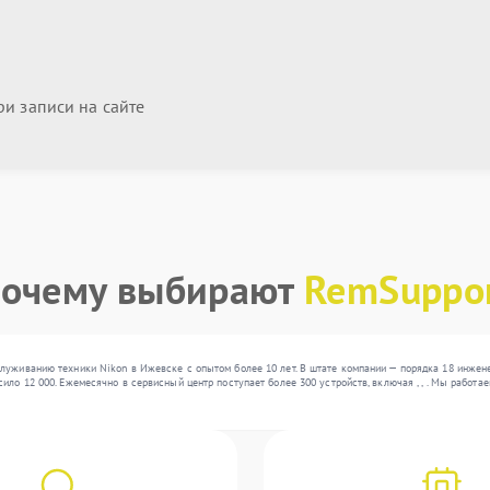
и записи на сайте
очему выбирают
RemSuppo
луживанию техники Nikon в Ижевске с опытом более 10 лет. В штате компании — порядка 18 инжен
ило 12 000. Ежемесячно в сервисный центр поступает более 300 устройств, включая , , . Мы рабо