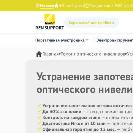
Ижевск
4.9 на Яндекс
Ежедневно с 9:00 до 2
Сервисный центр Nikon
REMSUPPORT
Портативная электроника
Электроинструмен
Главная
Ремонт оптических нивелиров
Ус
Устранение запотев
оптического нивел
Устранение запотевания оптики оптическ
До 30% экономии
— всегда свежие акции
Контроль на каждом этапе
— от диагност
Диагностика Nikon от 10 мин
— понятный
Официальная гарантия до 12 мес.
— любые