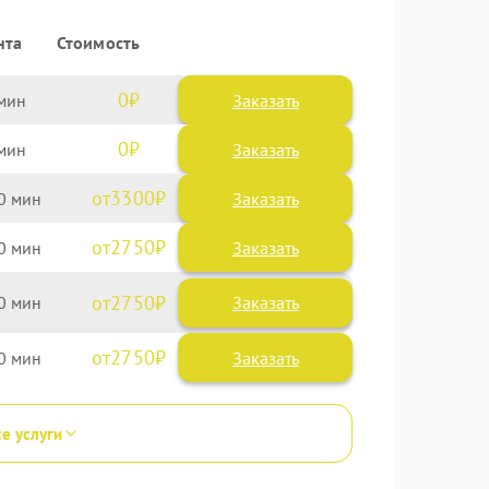
нта
Стоимость
0
Заказать
0
Заказать
3300
0
2750
0
2750
0
2750
0
се услуги