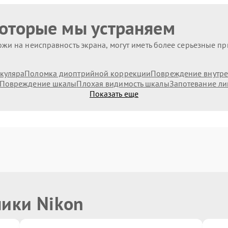
которые мы устраняем
жи на неисправность экрана, могут иметь более серьезные п
куляра
Поломка диоптрийной коррекции
Повреждение внутре
Повреждение шкалы
Плохая видимость шкалы
Запотевание ли
Показать еще
ники Nikon