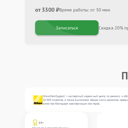
от 3300 ₽
Время работы: от 30 мин
Записаться
Скидка 20% пр
П
NikonRemSupport — экспертный сервисный центр по ремонту и обс
10 000 клиентов, а также выполнено общее число ремонтов превыс
качества благодаря квалификации мастеров.
13+
лет опыта в ремонте техники