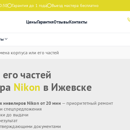
0:30
Гарантия до 1 года
Выезд мастера бесплатно
Цены
Гарантия
Отзывы
Контакты
ты
мена корпуса или его частей
 его частей
ира
Nikon
в Ижевске
х нивелиров Nikon от 20 мин
— приоритетный ремонт
 и спецпредложения
ики до выдачи
езультат
дтверждающими документами