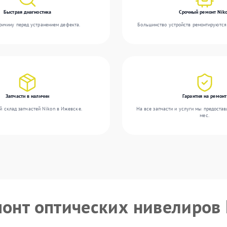
Быстрая диагностика
Срочный ремонт Nik
ичину перед устранением дефекта.
Большинство устройств ремонтируются 
Запчасти в наличии
Гарантия на ремонт
й склад запчастей Nikon в Ижевске.
На все запчасти и услуги мы предостав
мес.
монт оптических нивелиров