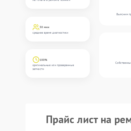
Выясним пр
30 мин
среднее время диагностики
100%
Собственны
оригинальные или проверенные
запчасти
Прайс лист на ре