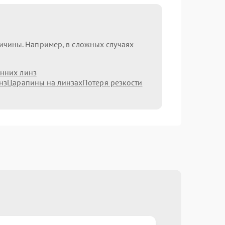
ричины. Например, в сложных случаях
нних линз
нз
Царапины на линзах
Потеря резкости