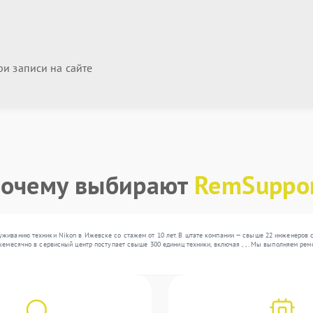
и записи на сайте
очему выбирают
RemSuppo
уживанию техники Nikon в Ижевске со стажем от 10 лет. В штате компании — свыше 22 инженеров 
жемесячно в сервисный центр поступает свыше 300 единиц техники, включая , , . Мы выполняем ре