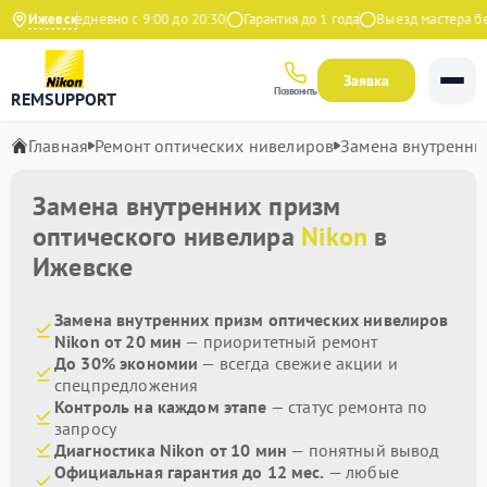
декс
Ижевск
Ежедневно с 9:00 до 20:30
Гарантия до 1 года
Выезд мастера бес
Заявка
Позвонить
REMSUPPORT
Главная
Ремонт оптических нивелиров
Замена внутренни
Замена внутренних призм
оптического нивелира
Nikon
в
Ижевске
Замена внутренних призм оптических нивелиров
Nikon от 20 мин
— приоритетный ремонт
До 30% экономии
— всегда свежие акции и
спецпредложения
Контроль на каждом этапе
— статус ремонта по
запросу
Диагностика Nikon от 10 мин
— понятный вывод
Официальная гарантия до 12 мес.
— любые