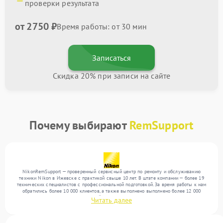
проверки результата
от 2750 ₽
Время работы: от 30 мин
Записаться
Скидка 20% при записи на сайте
Почему выбирают
RemSupport
NikonRemSupport — проверенный сервисный центр по ремонту и обслуживанию
техники Nikon в Ижевске с практикой свыше 10 лет. В штате компании — более 19
технических специалистов с профессиональной подготовкой. За время работы к нам
обратились более 10 000 клиентов, а также выполнено выполнено более 12 000
ремонтов. Ежемесячно в сервисный центр поступает свыше 300 единиц техники,
Читать далее
включая , , . Мы беремся за задачи любой сложности и обеспечиваем надежный
результат благодаря отлаженным процессам ремонта.