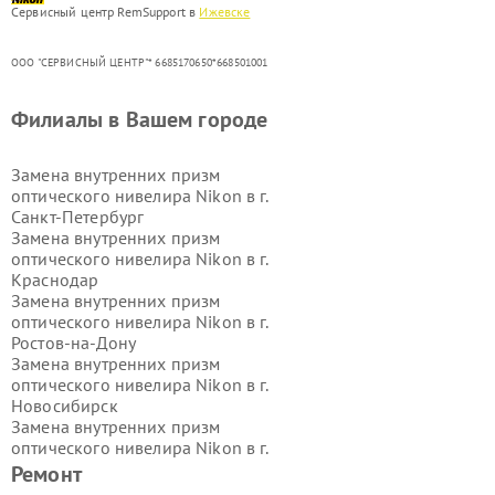
Сервисный центр RemSupport в
Ижевске
ООО "СЕРВИСНЫЙ ЦЕНТР"* 6685170650*668501001
Филиалы в Вашем городе
Замена внутренних призм
оптического нивелира Nikon в г.
Санкт-Петербург
Замена внутренних призм
оптического нивелира Nikon в г.
Краснодар
Замена внутренних призм
оптического нивелира Nikon в г.
Ростов-на-Дону
Замена внутренних призм
оптического нивелира Nikon в г.
Новосибирск
Замена внутренних призм
оптического нивелира Nikon в г.
Екатеринбург
Ремонт
Замена внутренних призм