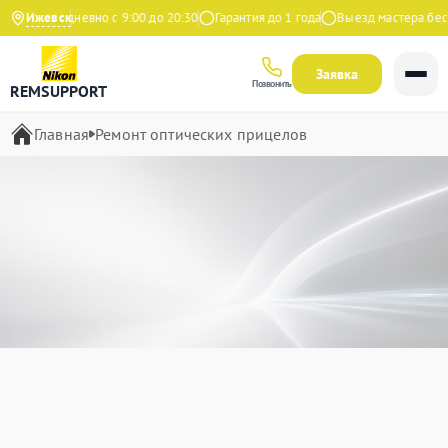
Ежедневно с 9:00 до 20:30
Ижевск
Гарантия до 1 года
Выезд мастера бесплатн
Заявка
Позвонить
REMSUPPORT
Главная
Ремонт оптических прицелов