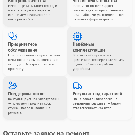
Контроль качества
Чёткие обязательства
Ремонт цепи питания проходит
Работа Nikon RemSupport
многоэтапную проверку —
сопровождается прописанными
исключаем недоработки и
гарантийными условиями — без
повторные сбои.
размытых формулировок.
Приоритетное
Надёжные
обслуживание
комплектующие
При гарантийном случае ремонт
В рамках обслуживания
цепи питания выполняется вне
применяем проверенные детали
очереди — быстро устраняем
— для стабильной работы
проблему.
устройства.
Поддержка после
Результат под гарантией
Консультируем по эксплуатации
Наша работа направлена на
— помогаем продлить срок
уверенный результат — берём
службы после выполнения
ответственность за итог.
ремонта.
Оставьте заявку на ремонт