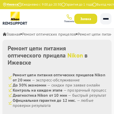
на Яндекс
Ижевск
Ежедневно с 9:00 до 20:30
Гарантия до 1 года
Выезд мастера
Заявка
Позвонить
REMSUPPORT
Главная
Ремонт оптических прицелов
Ремонт цепи питан
Ремонт цепи питания
оптического прицела
Nikon
в
Ижевске
Ремонт цепи питания оптических прицелов Nikon
от 20 мин
— экспресс-обслуживание
До 30% экономии
— скидки при заявке онлайн
Контроль на каждом этапе
— прозрачный процесс
Диагностика Nikon от 10 мин
— быстрый результат
Официальная гарантия до 12 мес.
— любые
проверки результата