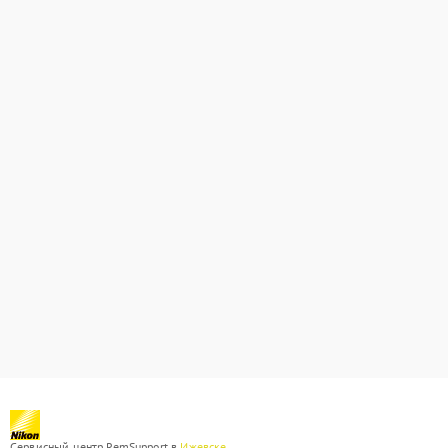
Сервисный центр RemSupport в
Ижевске