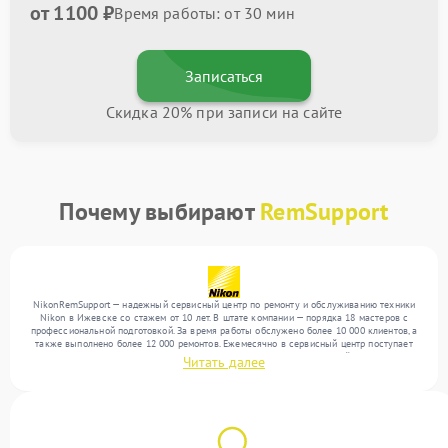
от 1100 ₽
Время работы: от 30 мин
Записаться
Скидка 20% при записи на сайте
Почему выбирают
RemSupport
NikonRemSupport — надежный сервисный центр по ремонту и обслуживанию техники
Nikon в Ижевске со стажем от 10 лет. В штате компании — порядка 18 мастеров с
профессиональной подготовкой. За время работы обслужено более 10 000 клиентов, а
также выполнено более 12 000 ремонтов. Ежемесячно в сервисный центр поступает
свыше 300 единиц техники, включая , , . Мы беремся за задачи любой сложности и
Читать далее
поддерживаем высокий стандарт качества благодаря использованию современного
оборудования.