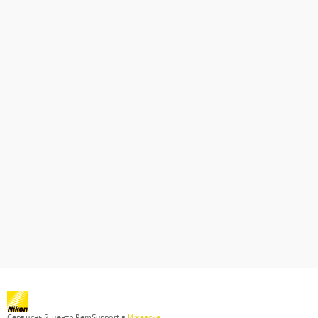
Сервисный центр RemSupport в
Ижевске