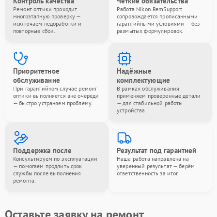
Контроль качества
Чёткие обязательства
Ремонт оптики проходит
Работа Nikon RemSupport
многоэтапную проверку —
сопровождается прописанными
исключаем недоработки и
гарантийными условиями — без
повторные сбои.
размытых формулировок.
Приоритетное
Надёжные
обслуживание
комплектующие
При гарантийном случае ремонт
В рамках обслуживания
оптики выполняется вне очереди
применяем проверенные детали
— быстро устраняем проблему.
— для стабильной работы
устройства.
Поддержка после
Результат под гарантией
Консультируем по эксплуатации
Наша работа направлена на
— помогаем продлить срок
уверенный результат — берём
службы после выполнения
ответственность за итог.
ремонта.
Оставьте заявку на ремонт