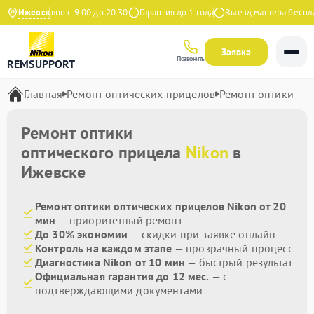
Ежедневно с 9:00 до 20:30
Ижевск
Гарантия до 1 года
Выезд мастера бесплат
Заявка
Позвонить
REMSUPPORT
Главная
Ремонт оптических прицелов
Ремонт оптики
Ремонт оптики
оптического прицела
Nikon
в
Ижевске
Ремонт оптики оптических прицелов Nikon от 20
мин
— приоритетный ремонт
До 30% экономии
— скидки при заявке онлайн
Контроль на каждом этапе
— прозрачный процесс
Диагностика Nikon от 10 мин
— быстрый результат
Официальная гарантия до 12 мес.
— с
подтверждающими документами