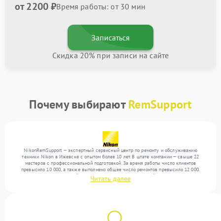
от 2200 ₽
Время работы: от 30 мин
Записаться
Скидка 20% при записи на сайте
Почему выбирают
RemSupport
NikonRemSupport — экспертный сервисный центр по ремонту и обслуживанию
техники Nikon в Ижевске с опытом более 10 лет. В штате компании — свыше 22
мастеров с профессиональной подготовкой. За время работы число клиентов
превысило 10 000, а также выполнено общее число ремонтов превысило 12 000.
Ежемесячно в сервисный центр поступает более 300 устройств, включая , , . Мы
Читать далее
беремся за задачи любой сложности и обеспечиваем надежный результат благодаря
квалификации мастеров.