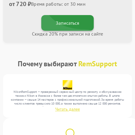
от 720 ₽
Время работы: от 30 мин
Записаться
Скидка 20% при записи на сайте
Почему выбирают
RemSupport
NikonRemSupport — проверенный сервисный центр по ремонту и обслуживанию
техники Nikon в Ижевске с более чем десятилетним опытом работы. В штате
компании — свыше 14 мастеров с профессиональной подготовкой. За время работы
число клиентов превысило 10 000, а также выполнено свыше 12 000 ремонтов.
Ежемесячно в сервисный центр поступает свыше 300 единиц техники, включая , , . Мы
Читать далее
устраняем поломки любой сложности и поддерживаем высокий стандарт качества
благодаря отлаженным процессам ремонта.