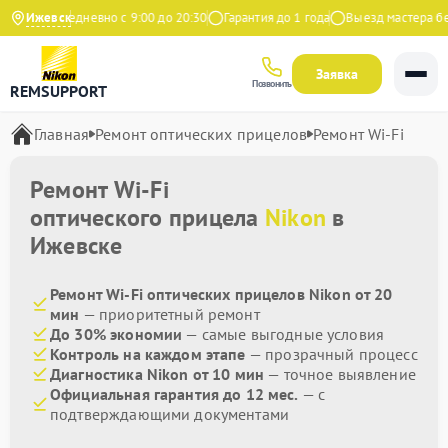
декс
Ижевск
Ежедневно с 9:00 до 20:30
Гарантия до 1 года
Выезд мастера бесп
Заявка
Позвонить
REMSUPPORT
Главная
Ремонт оптических прицелов
Ремонт Wi-Fi
Ремонт Wi-Fi
оптического прицела
Nikon
в
Ижевске
Ремонт Wi-Fi оптических прицелов Nikon от 20
мин
— приоритетный ремонт
До 30% экономии
— самые выгодные условия
Контроль на каждом этапе
— прозрачный процесс
Диагностика Nikon от 10 мин
— точное выявление
Официальная гарантия до 12 мес.
— с
подтверждающими документами