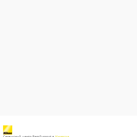
Сервисный центр RemSupport в
Ижевске