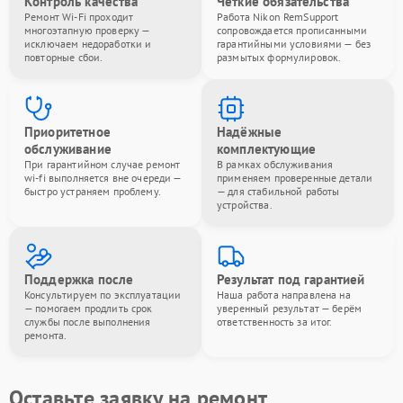
Контроль качества
Чёткие обязательства
Ремонт Wi-Fi проходит
Работа Nikon RemSupport
многоэтапную проверку —
сопровождается прописанными
исключаем недоработки и
гарантийными условиями — без
повторные сбои.
размытых формулировок.
Приоритетное
Надёжные
обслуживание
комплектующие
При гарантийном случае ремонт
В рамках обслуживания
wi-fi выполняется вне очереди —
применяем проверенные детали
быстро устраняем проблему.
— для стабильной работы
устройства.
Поддержка после
Результат под гарантией
Консультируем по эксплуатации
Наша работа направлена на
— помогаем продлить срок
уверенный результат — берём
службы после выполнения
ответственность за итог.
ремонта.
Оставьте заявку на ремонт