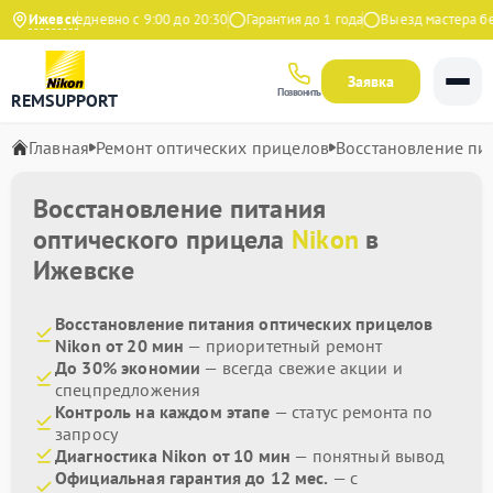
декс
Ижевск
Ежедневно с 9:00 до 20:30
Гарантия до 1 года
Выезд мастера бесп
Заявка
Позвонить
REMSUPPORT
Главная
Ремонт оптических прицелов
Восстановление пи
Восстановление питания
оптического прицела
Nikon
в
Ижевске
Восстановление питания оптических прицелов
Nikon от 20 мин
— приоритетный ремонт
До 30% экономии
— всегда свежие акции и
спецпредложения
Контроль на каждом этапе
— статус ремонта по
запросу
Диагностика Nikon от 10 мин
— понятный вывод
Официальная гарантия до 12 мес.
— с