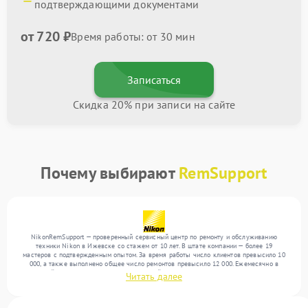
подтверждающими документами
от 720 ₽
Время работы: от 30 мин
Записаться
Скидка 20% при записи на сайте
Почему выбирают
RemSupport
NikonRemSupport — проверенный сервисный центр по ремонту и обслуживанию
техники Nikon в Ижевске со стажем от 10 лет. В штате компании — более 19
мастеров с подтвержденным опытом. За время работы число клиентов превысило 10
000, а также выполнено общее число ремонтов превысило 12 000. Ежемесячно в
сервисный центр поступает более 300 устройств, включая , , . Мы работаем с широким
Читать далее
спектром неисправностей и поддерживаем высокий стандарт качества благодаря
опыту команды.