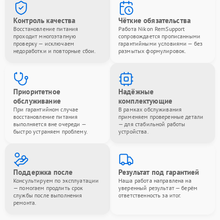
Контроль качества
Чёткие обязательства
Восстановление питания
Работа Nikon RemSupport
проходит многоэтапную
сопровождается прописанными
проверку — исключаем
гарантийными условиями — без
недоработки и повторные сбои.
размытых формулировок.
Приоритетное
Надёжные
обслуживание
комплектующие
При гарантийном случае
В рамках обслуживания
восстановление питания
применяем проверенные детали
выполняется вне очереди —
— для стабильной работы
быстро устраняем проблему.
устройства.
Поддержка после
Результат под гарантией
Консультируем по эксплуатации
Наша работа направлена на
— помогаем продлить срок
уверенный результат — берём
службы после выполнения
ответственность за итог.
ремонта.