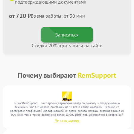
подтверждающими документами
от 720 ₽
Время работы: от 30 мин
Записаться
Скидка 20% при записи на сайте
Почему выбирают
RemSupport
NikonRemSupport — экспертный сервисный центр по ремонту и обслуживанию
техники Nikon в Ижевске со стажем от 10 лет. В штате компании — свыше 22
мастеров с профильной квалификацией. За время работы помощь оказана свыше 10
000 клиентов, а также выполнено более 12 000 ремонтов. Ежемесячно в сервисный
центр поступает свыше 300 единиц техники, включая , , . Мы устраняем поломки
Читать далее
любой сложности и обеспечиваем надежный результат благодаря отлаженным
процессам ремонта.