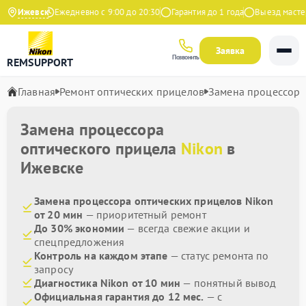
а Яндекс
Ижевск
Ежедневно с 9:00 до 20:30
Гарантия до 1 года
Выезд мастера
Заявка
Позвонить
REMSUPPORT
Главная
Ремонт оптических прицелов
Замена процессора
Замена процессора
оптического прицела
Nikon
в
Ижевске
Замена процессора оптических прицелов Nikon
от 20 мин
— приоритетный ремонт
До 30% экономии
— всегда свежие акции и
спецпредложения
Контроль на каждом этапе
— статус ремонта по
запросу
Диагностика Nikon от 10 мин
— понятный вывод
Официальная гарантия до 12 мес.
— с