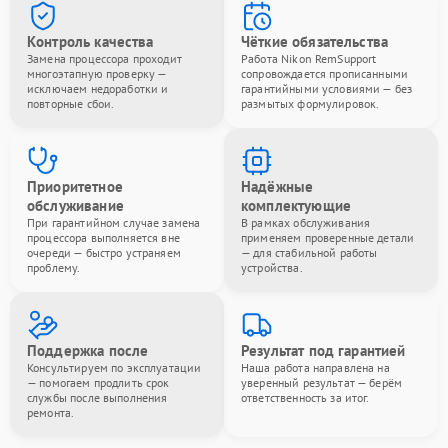
Контроль качества
Чёткие обязательства
Замена процессора проходит
Работа Nikon RemSupport
многоэтапную проверку —
сопровождается прописанными
исключаем недоработки и
гарантийными условиями — без
повторные сбои.
размытых формулировок.
Приоритетное
Надёжные
обслуживание
комплектующие
При гарантийном случае замена
В рамках обслуживания
процессора выполняется вне
применяем проверенные детали
очереди — быстро устраняем
— для стабильной работы
проблему.
устройства.
Поддержка после
Результат под гарантией
Консультируем по эксплуатации
Наша работа направлена на
— помогаем продлить срок
уверенный результат — берём
службы после выполнения
ответственность за итог.
ремонта.