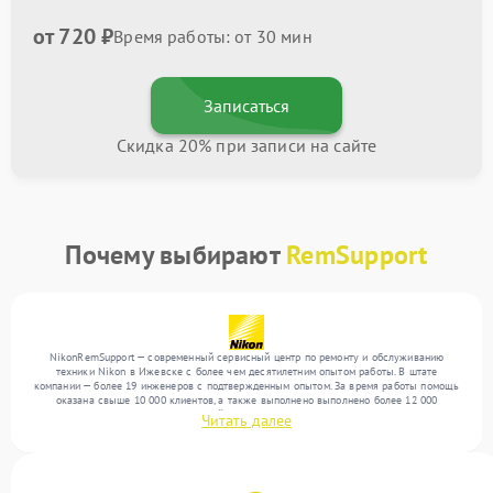
от 720 ₽
Время работы: от 30 мин
Записаться
Скидка 20% при записи на сайте
Почему выбирают
RemSupport
NikonRemSupport — современный сервисный центр по ремонту и обслуживанию
техники Nikon в Ижевске с более чем десятилетним опытом работы. В штате
компании — более 19 инженеров с подтвержденным опытом. За время работы помощь
оказана свыше 10 000 клиентов, а также выполнено выполнено более 12 000
ремонтов. Ежемесячно в сервисный центр поступает свыше 300 единиц техники,
Читать далее
включая , , . Мы беремся за задачи любой сложности и поддерживаем высокий
стандарт качества благодаря использованию современного оборудования.