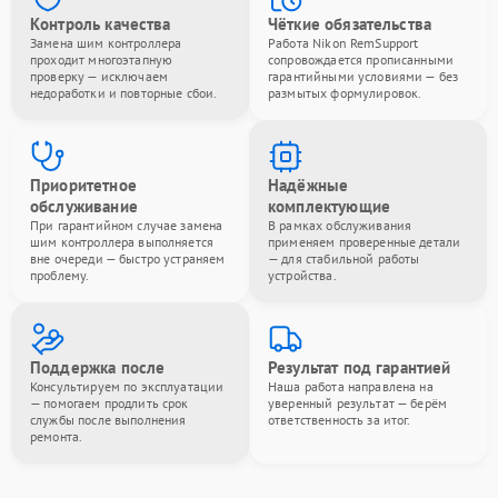
Контроль качества
Чёткие обязательства
Замена шим контроллера
Работа Nikon RemSupport
проходит многоэтапную
сопровождается прописанными
проверку — исключаем
гарантийными условиями — без
недоработки и повторные сбои.
размытых формулировок.
Приоритетное
Надёжные
обслуживание
комплектующие
При гарантийном случае замена
В рамках обслуживания
шим контроллера выполняется
применяем проверенные детали
вне очереди — быстро устраняем
— для стабильной работы
проблему.
устройства.
Поддержка после
Результат под гарантией
Консультируем по эксплуатации
Наша работа направлена на
— помогаем продлить срок
уверенный результат — берём
службы после выполнения
ответственность за итог.
ремонта.