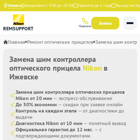
а Яндекс
Ижевск
Ежедневно с 9:00 до 20:30
Гарантия до 1 года
Выезд мастера 
Заявка
Позвонить
REMSUPPORT
Главная
Ремонт оптических прицелов
Замена шим контр
Замена шим контроллера
оптического прицела
Nikon
в
Ижевске
Замена шим контроллера оптических прицелов
Nikon от 20 мин
— экспресс-обслуживание
До 30% экономии
— скидки при заявке онлайн
Контроль на каждом этапе
— от диагностики до
выдачи
Диагностика Nikon от 10 мин
— понятный вывод
Официальная гарантия до 12 мес.
— с
подтверждающими документами