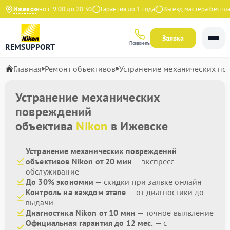
Ежедневно с 9:00 до 20:30
Ижевск
Гарантия до 1 года
Выезд мастера бесплатн
Заявка
Позвонить
REMSUPPORT
Главная
Ремонт объективов
Устранение механических п
Устранение механических
повреждений
объектива
Nikon
в Ижевске
Устранение механических повреждений
объективов Nikon от 20 мин
— экспресс-
обслуживание
До 30% экономии
— скидки при заявке онлайн
Контроль на каждом этапе
— от диагностики до
выдачи
Диагностика Nikon от 10 мин
— точное выявление
Официальная гарантия до 12 мес.
— с