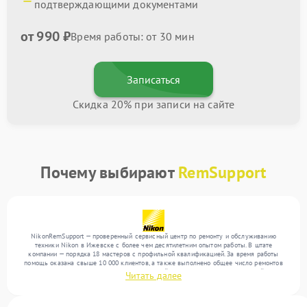
подтверждающими документами
от 990 ₽
Время работы: от 30 мин
Записаться
Скидка 20% при записи на сайте
Почему выбирают
RemSupport
NikonRemSupport — проверенный сервисный центр по ремонту и обслуживанию
техники Nikon в Ижевске с более чем десятилетним опытом работы. В штате
компании — порядка 18 мастеров с профильной квалификацией. За время работы
помощь оказана свыше 10 000 клиентов, а также выполнено общее число ремонтов
превысило 12 000. Ежемесячно в сервисный центр поступает от 300 устройств,
Читать далее
включая , , . Мы беремся за задачи любой сложности и обеспечиваем надежный
результат благодаря опыту команды.