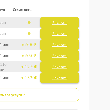
нта
Стоимость
0
Заказать
0
Заказать
500
0
550
0
110
1270
1320
0
ть все услуги