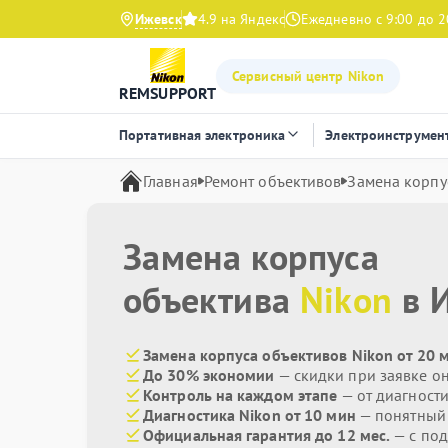
Ижевск
4.9 на Яндекс
Ежедневно с 9:00 до 2
Сервисный центр Nikon
REMSUPPORT
Портативная электроника
Электроинструмен
Главная
Ремонт объективов
Замена корпу
Замена корпуса
объектива
Nikon
в 
Замена корпуса объективов Nikon от 20 
До 30% экономии
— скидки при заявке о
Контроль на каждом этапе
— от диагност
Диагностика Nikon от 10 мин
— понятный
Официальная гарантия до 12 мес.
— с по