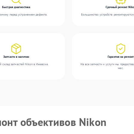
Быстрая диагностика
Срочный ремонт Nik
ичину перед устранением дефекта.
Большинство устройств ремонтируются 
Запчасти в наличии
Гарантия на ремонт
й склад запчастей Nikon в Ижевске.
На все запчасти и услуги мы предостав
мес.
монт объективов Nikon