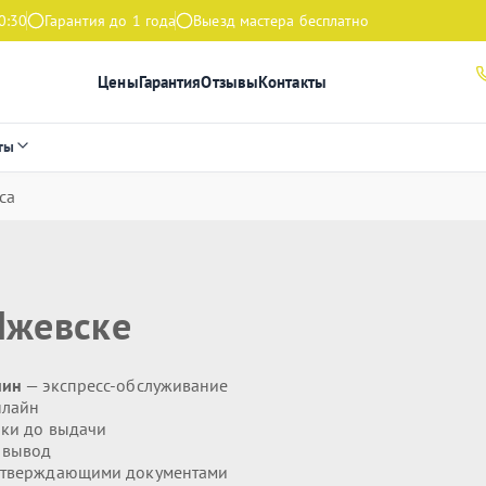
0:30
Гарантия до 1 года
Выезд мастера бесплатно
Цены
Гарантия
Отзывы
Контакты
ты
са
Ижевске
мин
— экспресс-обслуживание
нлайн
ики до выдачи
 вывод
дтверждающими документами