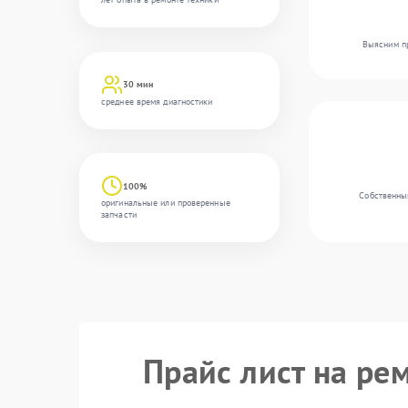
Выясним пр
30 мин
среднее время диагностики
100%
Собственны
оригинальные или проверенные
запчасти
Прайс лист на ре