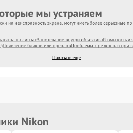
которые мы устраняем
жи на неисправность экрана, могут иметь более серьезные п
 пятна на линзах
Запотевание внутри объектива
Размытость и
е)
Появление бликов или ореолов
Проблемы с резкостью при в
Показать еще
ники Nikon