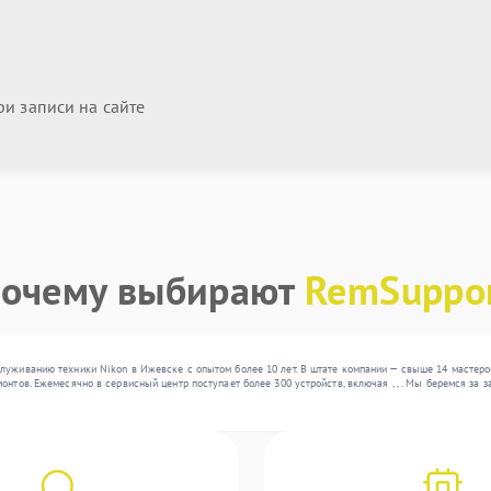
и записи на сайте
очему выбирают
RemSuppo
луживанию техники Nikon в Ижевске с опытом более 10 лет. В штате компании — свыше 14 мастеро
онтов. Ежемесячно в сервисный центр поступает более 300 устройств, включая , , . Мы беремся за