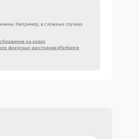
ричины. Например, в сложных случаях
зображения на краях
сех фокусных расстояниях
Разбился