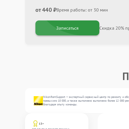
от 440 ₽
Время работы: от 30 мин
Записаться
Скидка 20% пр
П
NikonRemSupport — экспертный сервисный центр по ремонту и обс
превысило 10 000, а также выполнено выполнено более 12 000 рем
благодаря опыту команды.
13+
лет опыта в ремонте техники