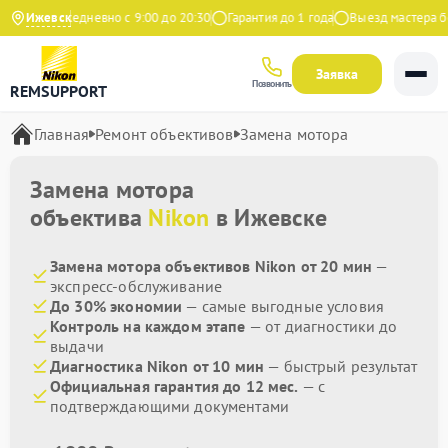
ндекс
Ижевск
Ежедневно с 9:00 до 20:30
Гарантия до 1 года
Выезд мастера бе
Заявка
Позвонить
REMSUPPORT
Главная
Ремонт объективов
Замена мотора
Замена мотора
объектива
Nikon
в Ижевске
Замена мотора объективов Nikon от 20 мин
—
экспресс-обслуживание
До 30% экономии
— самые выгодные условия
Контроль на каждом этапе
— от диагностики до
выдачи
Диагностика Nikon от 10 мин
— быстрый результат
Официальная гарантия до 12 мес.
— с
подтверждающими документами