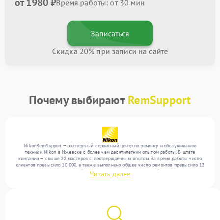
от 1980 ₽
Время работы: от 30 мин
Записаться
Скидка 20% при записи на сайте
Почему выбирают
RemSupport
NikonRemSupport — экспертный сервисный центр по ремонту и обслуживанию
техники Nikon в Ижевске с более чем десятилетним опытом работы. В штате
компании — свыше 22 мастеров с подтвержденным опытом. За время работы число
клиентов превысило 10 000, а также выполнено общее число ремонтов превысило 12
000. Ежемесячно в сервисный центр поступает более 300 устройств, включая , , . Мы
Читать далее
устраняем поломки любой сложности и обеспечиваем надежный результат благодаря
использованию современного оборудования.