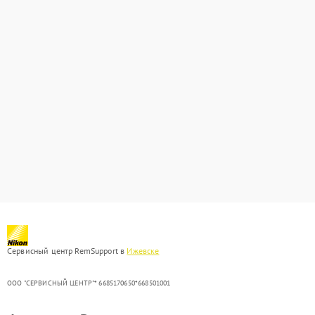
Сервисный центр RemSupport в
Ижевске
ООО "СЕРВИСНЫЙ ЦЕНТР"* 6685170650*668501001