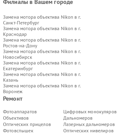
Филиалы в Вашем городе
Замена мотора объектива Nikon в г.
Санкт-Петербург
Замена мотора объектива Nikon в г.
Краснодар
Замена мотора объектива Nikon в г.
Ростов-на-Дону
Замена мотора объектива Nikon в г.
Новосибирск
Замена мотора объектива Nikon в г.
Екатеринбург
Замена мотора объектива Nikon в г.
Казань
Замена мотора объектива Nikon в г.
Воронеж
Замена мотора объектива Nikon в г.
Ремонт
Волгоград
Замена мотора объектива Nikon в г.
Фотоаппаратов
Цифровых монокуляров
Самара
Объективов
Дальномеров
Замена мотора объектива Nikon в г.
Оптических прицелов
Лазерных дальномеров
Пермь
Фотовспышек
Оптических нивелиров
Замена мотора объектива Nikon в г.