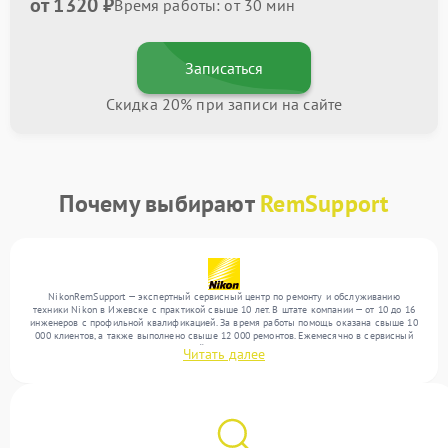
от 1320 ₽
Время работы: от 30 мин
Записаться
Скидка 20% при записи на сайте
Почему выбирают
RemSupport
NikonRemSupport — экспертный сервисный центр по ремонту и обслуживанию
техники Nikon в Ижевске с практикой свыше 10 лет. В штате компании — от 10 до 16
инженеров с профильной квалификацией. За время работы помощь оказана свыше 10
000 клиентов, а также выполнено свыше 12 000 ремонтов. Ежемесячно в сервисный
центр поступает более 300 обращений, включая , , . Мы выполняем ремонт различного
Читать далее
уровня сложности и поддерживаем высокий стандарт качества благодаря
квалификации мастеров.