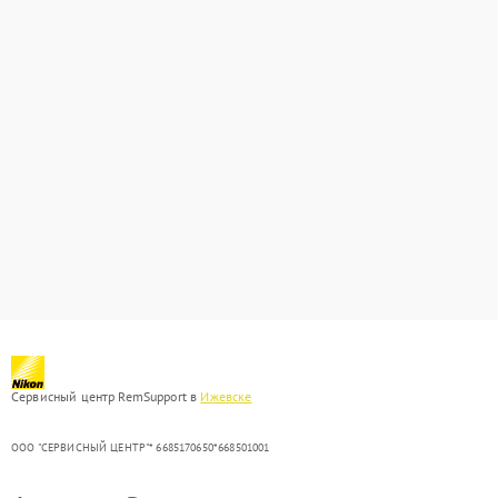
Сервисный центр RemSupport в
Ижевске
ООО "СЕРВИСНЫЙ ЦЕНТР"* 6685170650*668501001