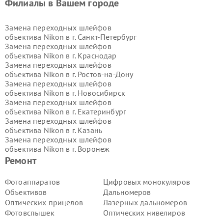
Филиалы в Вашем городе
Замена переходных шлейфов
объектива Nikon в г.
Санкт-Петербург
Замена переходных шлейфов
объектива Nikon в г.
Краснодар
Замена переходных шлейфов
объектива Nikon в г.
Ростов-на-Дону
Замена переходных шлейфов
объектива Nikon в г.
Новосибирск
Замена переходных шлейфов
объектива Nikon в г.
Екатеринбург
Замена переходных шлейфов
объектива Nikon в г.
Казань
Замена переходных шлейфов
объектива Nikon в г.
Воронеж
Замена переходных шлейфов
Ремонт
объектива Nikon в г.
Волгоград
Замена переходных шлейфов
Фотоаппаратов
Цифровых монокуляров
объектива Nikon в г.
Самара
Объективов
Дальномеров
Замена переходных шлейфов
Оптических прицелов
Лазерных дальномеров
объектива Nikon в г.
Пермь
Фотовспышек
Оптических нивелиров
Замена переходных шлейфов