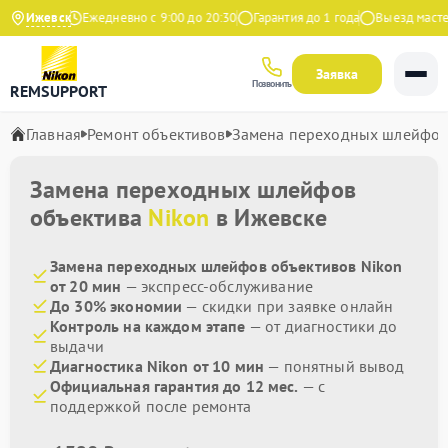
на Яндекс
Ижевск
Ежедневно с 9:00 до 20:30
Гарантия до 1 года
Выезд мастера
Заявка
Позвонить
REMSUPPORT
Главная
Ремонт объективов
Замена переходных шлейфо
Замена переходных шлейфов
объектива
Nikon
в Ижевске
Замена переходных шлейфов объективов Nikon
от 20 мин
— экспресс-обслуживание
До 30% экономии
— скидки при заявке онлайн
Контроль на каждом этапе
— от диагностики до
выдачи
Диагностика Nikon от 10 мин
— понятный вывод
Официальная гарантия до 12 мес.
— с
поддержкой после ремонта