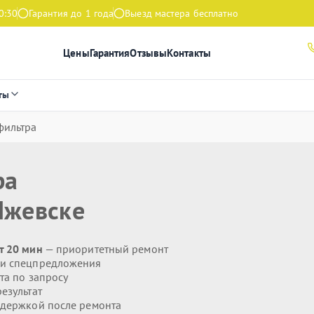
0:30
Гарантия до 1 года
Выезд мастера бесплатно
Цены
Гарантия
Отзывы
Контакты
ты
фильтра
ра
Ижевске
т 20 мин
— приоритетный ремонт
 и спецпредложения
та по запросу
езультат
держкой после ремонта