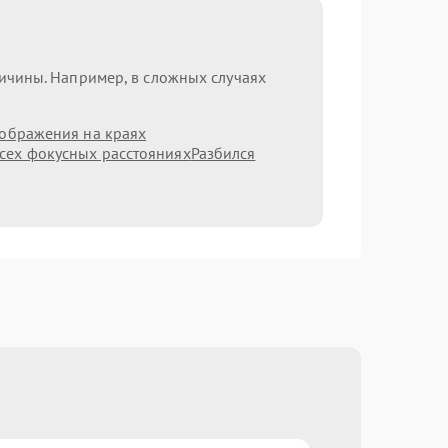
ричины. Например, в сложных случаях
зображения на краях
сех фокусных расстояниях
Разбился