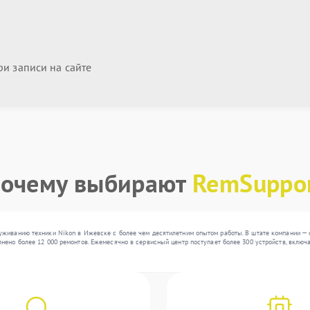
и записи на сайте
очему выбирают
RemSuppo
живанию техники Nikon в Ижевске с более чем десятилетним опытом работы. В штате компании — о
нено более 12 000 ремонтов. Ежемесячно в сервисный центр поступает более 300 устройств, включ