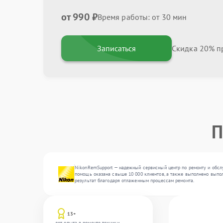
от 990 ₽
Время работы: от 30 мин
Записаться
Скидка 20% пр
П
NikonRemSupport — надежный сервисный центр по ремонту и обслу
помощь оказана свыше 10 000 клиентов, а также выполнено выпол
результат благодаря отлаженным процессам ремонта.
13+
лет опыта в ремонте техники