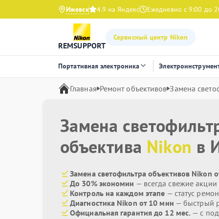
Ижевск
4.9 на Яндекс
Ежедневно с 9:00 до 2
Сервисный центр Nikon
REMSUPPORT
Портативная электроника
Электроинструмен
Главная
Ремонт объективов
Замена свето
Замена светофильт
объектива
Nikon
в 
Замена светофильтра объективов Nikon о
До 30% экономии
— всегда свежие акции
Контроль на каждом этапе
— статус ремон
Диагностика Nikon от 10 мин
— быстрый р
Официальная гарантия до 12 мес.
— с под