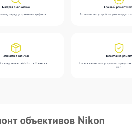
Быстрая диагностика
Срочный ремонт Nik
ичину перед устранением дефекта.
Большинство устройств ремонтируются 
Запчасти в наличии
Гарантия на ремонт
й склад запчастей Nikon в Ижевске.
На все запчасти и услуги мы предостав
мес.
монт объективов Nikon