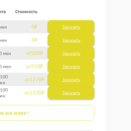
нта
Стоимость
0
Заказать
0
Заказать
500
0
550
0
100
1270
100
1320
ть все услуги