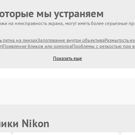
которые мы устраняем
жи на неисправность экрана, могут иметь более серьезные п
 пятна на линзах
Запотевание внутри объектива
Размытость и
е)
Появление бликов или ореолов
Проблемы с резкостью при в
Показать еще
ники Nikon