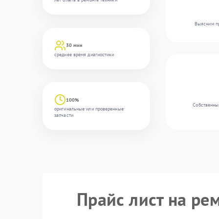
Выясним пр
30 мин
среднее время диагностики
100%
Собственны
оригинальные или проверенные
запчасти
Прайс лист на ре