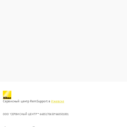
Сервисный центр RemSupport в
Ижевске
ООО "СЕРВИСНЫЙ ЦЕНТР"* 6685170650*668501001