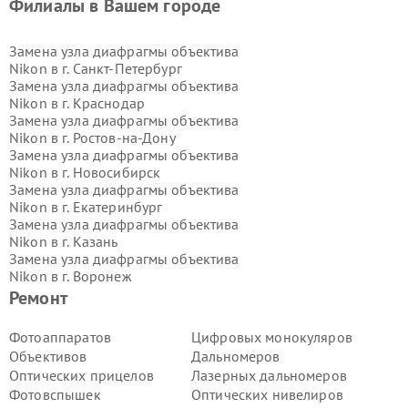
Филиалы в Вашем городе
Замена узла диафрагмы объектива
Nikon в г.
Санкт-Петербург
Замена узла диафрагмы объектива
Nikon в г.
Краснодар
Замена узла диафрагмы объектива
Nikon в г.
Ростов-на-Дону
Замена узла диафрагмы объектива
Nikon в г.
Новосибирск
Замена узла диафрагмы объектива
Nikon в г.
Екатеринбург
Замена узла диафрагмы объектива
Nikon в г.
Казань
Замена узла диафрагмы объектива
Nikon в г.
Воронеж
Замена узла диафрагмы объектива
Ремонт
Nikon в г.
Волгоград
Замена узла диафрагмы объектива
Фотоаппаратов
Цифровых монокуляров
Nikon в г.
Самара
Объективов
Дальномеров
Замена узла диафрагмы объектива
Оптических прицелов
Лазерных дальномеров
Nikon в г.
Пермь
Фотовспышек
Оптических нивелиров
Замена узла диафрагмы объектива