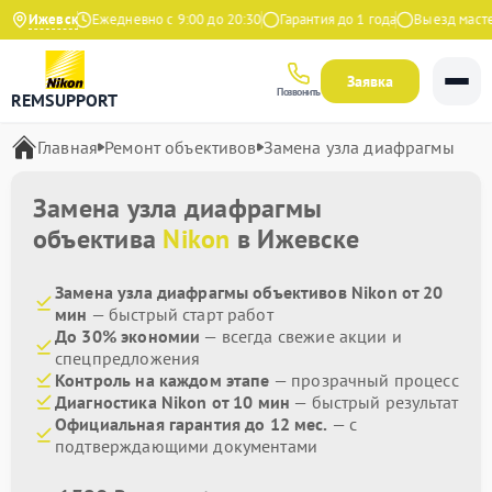
на Яндекс
Ижевск
Ежедневно с 9:00 до 20:30
Гарантия до 1 года
Выезд мастера
Заявка
Позвонить
REMSUPPORT
Главная
Ремонт объективов
Замена узла диафрагмы
Замена узла диафрагмы
объектива
Nikon
в Ижевске
Замена узла диафрагмы объективов Nikon от 20
мин
— быстрый старт работ
До 30% экономии
— всегда свежие акции и
спецпредложения
Контроль на каждом этапе
— прозрачный процесс
Диагностика Nikon от 10 мин
— быстрый результат
Официальная гарантия до 12 мес.
— с
подтверждающими документами