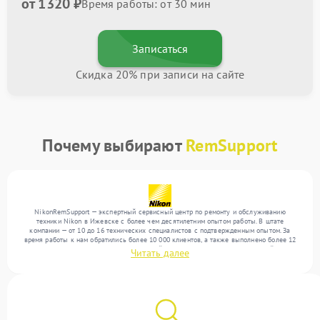
от 1320 ₽
Время работы: от 30 мин
Записаться
Скидка 20% при записи на сайте
Почему выбирают
RemSupport
NikonRemSupport — экспертный сервисный центр по ремонту и обслуживанию
техники Nikon в Ижевске с более чем десятилетним опытом работы. В штате
компании — от 10 до 16 технических специалистов с подтвержденным опытом. За
время работы к нам обратились более 10 000 клиентов, а также выполнено более 12
000 ремонтов. Ежемесячно в сервисный центр поступает более 300 устройств,
Читать далее
включая , , . Мы выполняем ремонт различного уровня сложности и предлагаем
стабильный уровень сервиса благодаря опыту команды.