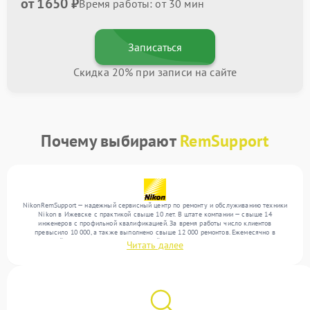
от 1650 ₽
Время работы: от 30 мин
Записаться
Скидка 20% при записи на сайте
Почему выбирают
RemSupport
NikonRemSupport — надежный сервисный центр по ремонту и обслуживанию техники
Nikon в Ижевске с практикой свыше 10 лет. В штате компании — свыше 14
инженеров с профильной квалификацией. За время работы число клиентов
превысило 10 000, а также выполнено свыше 12 000 ремонтов. Ежемесячно в
сервисный центр поступает от 300 устройств, включая , , . Мы беремся за задачи
Читать далее
любой сложности и поддерживаем высокий стандарт качества благодаря опыту
команды.