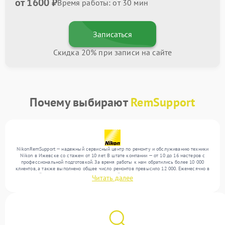
от 1600 ₽
Время работы: от 30 мин
Записаться
Скидка 20% при записи на сайте
Почему выбирают
RemSupport
NikonRemSupport — надежный сервисный центр по ремонту и обслуживанию техники
Nikon в Ижевске со стажем от 10 лет. В штате компании — от 10 до 16 мастеров с
профессиональной подготовкой. За время работы к нам обратились более 10 000
клиентов, а также выполнено общее число ремонтов превысило 12 000. Ежемесячно в
сервисный центр поступает более 300 устройств, включая , , . Мы выполняем ремонт
Читать далее
различного уровня сложности и предлагаем стабильный уровень сервиса благодаря
использованию современного оборудования.