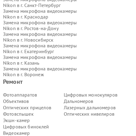
Nikon в г.
Санкт-Петербург
Замена микрофона видеокамеры
Nikon в г.
Краснодар
Замена микрофона видеокамеры
Nikon в г.
Ростов-на-Дону
Замена микрофона видеокамеры
Nikon в г.
Новосибирск
Замена микрофона видеокамеры
Nikon в г.
Екатеринбург
Замена микрофона видеокамеры
Nikon в г.
Казань
Замена микрофона видеокамеры
Nikon в г.
Воронеж
Замена микрофона видеокамеры
Ремонт
Nikon в г.
Волгоград
Замена микрофона видеокамеры
Фотоаппаратов
Цифровых монокуляров
Nikon в г.
Самара
Объективов
Дальномеров
Замена микрофона видеокамеры
Оптических прицелов
Лазерных дальномеров
Nikon в г.
Пермь
Фотовспышек
Оптических нивелиров
Замена микрофона видеокамеры
Экшн-камер
Nikon в г.
Красноярск
Замена микрофона видеокамеры
Цифровых биноклей
Nikon в г.
Ижевск
Видеокамер