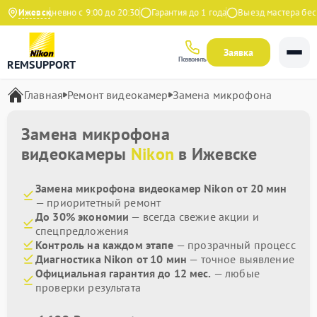
екс
Ижевск
Ежедневно с 9:00 до 20:30
Гарантия до 1 года
Выезд мастера бесп
Заявка
Позвонить
REMSUPPORT
Главная
Ремонт видеокамер
Замена микрофона
Замена микрофона
видеокамеры
Nikon
в Ижевске
Замена микрофона видеокамер Nikon от 20 мин
— приоритетный ремонт
До 30% экономии
— всегда свежие акции и
спецпредложения
Контроль на каждом этапе
— прозрачный процесс
Диагностика Nikon от 10 мин
— точное выявление
Официальная гарантия до 12 мес.
— любые
проверки результата